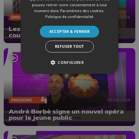
pouvez retirer votre consentement à tout
moment dans
Paramètres des cookies
.
Politique de confidentialité
ÉMISSIONS
12/06/2026
Les 10 ans de la Boverie : les
ACCEPTER & FERMER
coulisses d'une collection
REFUSER TOUT
CONFIGURER
ÉMISSIONS
05/06/2026
André Borbé signe un nouvel opéra
pour le jeune public