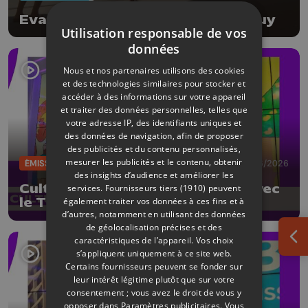
Evasion musicale à la prison de Huy
Utilisation responsable de vos
données
Nous et nos partenaires utilisons des cookies
et des technologies similaires pour stocker et
accéder à des informations sur votre appareil
et traiter des données personnelles, telles que
votre adresse IP, des identifiants uniques et
des données de navigation, afin de proposer
des publicités et du contenu personnalisés,
mesurer les publicités et le contenu, obtenir
ÉMISSIONS
19/06/2026
des insights d’audience et améliorer les
CultureL au Festival d'Avignon avec
services.
Fournisseurs tiers (1910)
peuvent
également traiter vos données à ces fins et à
le Théâtre des Doms
d’autres, notamment en utilisant des données
de géolocalisation précises et des
caractéristiques de l’appareil. Vos choix
Ouv
s’appliquent uniquement à ce site web.
Certains fournisseurs peuvent se fonder sur
leur intérêt légitime plutôt que sur votre
consentement ; vous avez le droit de vous y
opposer dans
Paramètres publicitaires
. Vous