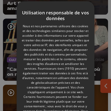
Art Scène : festival de théâtre
amateur du 22 à 26 avril
Utilisation responsable de vos
données
Nous et nos partenaires utilisons des cookies
et des technologies similaires pour stocker et
accéder à des informations sur votre appareil
et traiter des données personnelles, telles que
votre adresse IP, des identifiants uniques et
des données de navigation, afin de proposer
des publicités et du contenu personnalisés,
mesurer les publicités et le contenu, obtenir
CULTURE
19/04/2026
des insights d’audience et améliorer les
services.
Fournisseurs tiers (1910)
peuvent
"Cartons et vérité" une comédie où
également traiter vos données à ces fins et à
on ne déballe pas que des cartons
d’autres, notamment en utilisant des données
de géolocalisation précises et des
caractéristiques de l’appareil. Vos choix
Ouv
s’appliquent uniquement à ce site web.
Certains fournisseurs peuvent se fonder sur
leur intérêt légitime plutôt que sur votre
consentement ; vous avez le droit de vous y
opposer dans
Paramètres publicitaires
. Vous