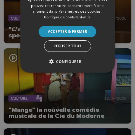
pouvez retirer votre consentement à tout
moment dans
Paramètres des cookies
.
Politique de confidentialité
CULTURE
18/04/2026
"C'est pas rien", le nouveau
ACCEPTER & FERMER
spectacle du Grandgousier
REFUSER TOUT
CONFIGURER
CULTURE
12/04/2026
"Mange" la nouvelle comédie
musicale de la Cie du Moderne