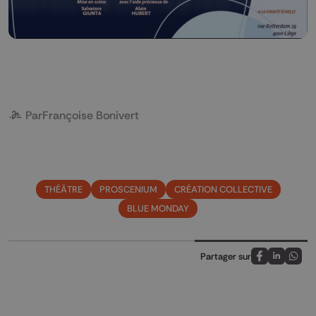
Par
Françoise Bonivert
THÉÂTRE
PROSCENIUM
CRÉATION COLLECTIVE
BLUE MONDAY
Partager sur
Partagez sur
Partagez 
Parta