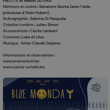
PIROTTE et Manon SUTERA
Metteurs en scène
:
Salvatore Giunta (avec l’aide
précieuse d’Alain Hubert)
Scénographie
:
Sabrina Di Pasquale
Création lumière
:
Julien Simon
Accessoiriste
:
Cécile Lambert
Costume
:
Luka et Lilou
Musique
: Anne-Claude Dejasse
Informations et réservations :
www.proscenium.be
www.courte-echelle.be