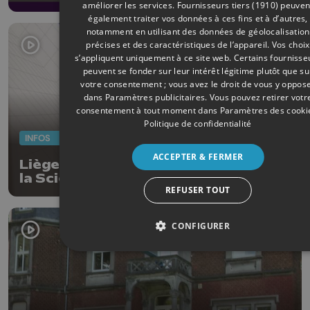
améliorer les services.
Fournisseurs tiers (1910)
peuven
également traiter vos données à ces fins et à d’autres,
notamment en utilisant des données de géolocalisation
précises et des caractéristiques de l’appareil. Vos choix
s’appliquent uniquement à ce site web. Certains fournisse
peuvent se fonder sur leur intérêt légitime plutôt que su
votre consentement ; vous avez le droit de vous y oppos
dans
Paramètres publicitaires
. Vous pouvez retirer votr
consentement à tout moment dans
Paramètres des cooki
Politique de confidentialité
INFOS
11/06/2026
ACCEPTER & FERMER
Liège ouvre son coeur à la Maison de
la Science
REFUSER TOUT
CONFIGURER