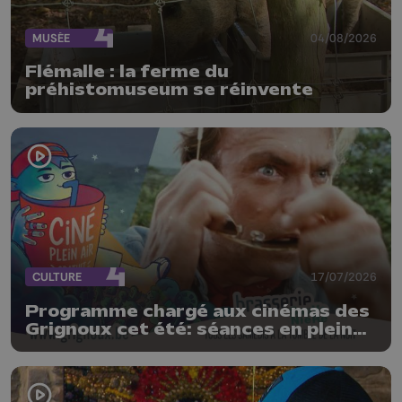
MUSÉE
04/08/2026
Flémalle : la ferme du
préhistomuseum se réinvente
CULTURE
17/07/2026
Programme chargé aux cinémas des
Grignoux cet été: séances en plein
air, concerts et plats spéciaux à la
brasserie