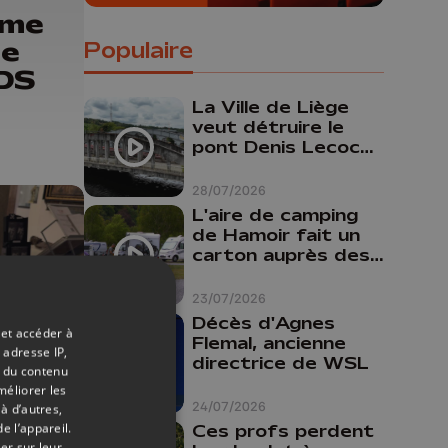
ime
de
Populaire
 DS
La Ville de Liège
veut détruire le
pont Denis Lecocq
mais manque de
budget pour le
28/07/2026
faire
L'aire de camping
de Hamoir fait un
carton auprès des
touristes
23/07/2026
Décès d'Agnes
 et accéder à
Flemal, ancienne
 adresse IP,
directrice de WSL
t du contenu
20/07/2026
méliorer les
24/07/2026
à d’autres,
e l’appareil.
Ces profs perdent
er sur leur