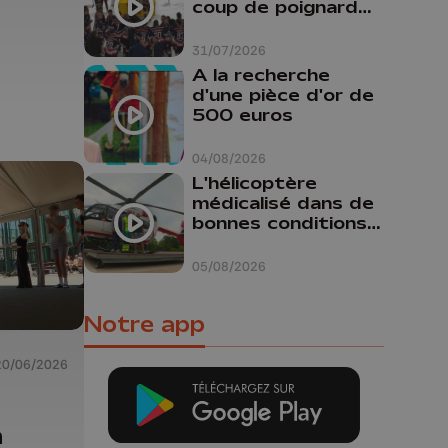
coup de poignard
dans le dos "
31/07/2026
A la recherche
d'une pièce d'or de
500 euros
04/08/2026
L'hélicoptère
médicalisé dans de
bonnes conditions à
Oupeye
05/08/2026
Notre app
20/06/2026
a