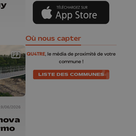
uy
Où nous capter
QU4TRE
, le média de proximité de votre
commune !
LISTE DES COMMUNES
19/06/2026
nova
rmo