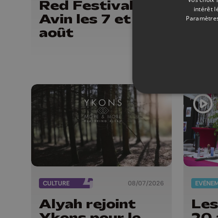
Red Festival à
des
intérêt 
Avin les 7 et 8
Buc
Paramètres
août
Fes
Fer
CULTURE
08/07/2026
EVÈNE
Alyah rejoint
Les
Ykons pour le
20 