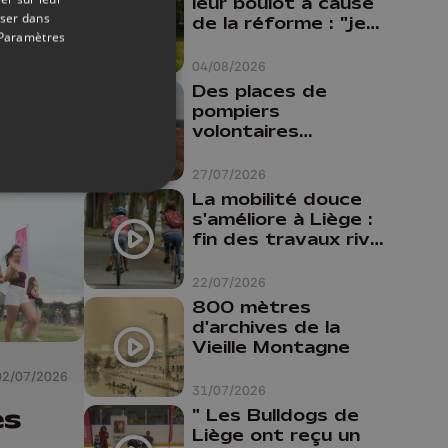
leur boulot à cause
oser dans
de la réforme : "je
 le
Paramètres
travaillais bien plus
comme prof que
04/08/2026
comme
ux
Des places de
pharmacienne"
pompiers
volontaires
disponibles en
province de Liège :
27/07/2026
"Un citoyen qui
La mobilité douce
n'est formé ne
s'améliore à Liège :
peut pas nous
fin des travaux rive
aider"
gauche, pistes
cyclo-piétonnes
22/07/2026
Avroy et
800 mètres
Guillemins...
d'archives de la
Vieille Montagne
02/07/2026
31/07/2026
es
" Les Bulldogs de
Liège ont reçu un