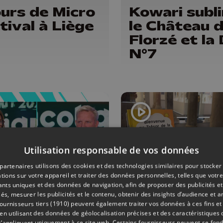
ours de Micro
Kowari subl
tival à Liège
le Château 
Florzé et la
N°7
Utilisation responsable de vos données
partenaires utilisons des cookies et des technologies similaires pour stocker
tions sur votre appareil et traiter des données personnelles, telles que votre
iants uniques et des données de navigation, afin de proposer des publicités e
RE
20/07/2026
CULTURE
és, mesurer les publicités et le contenu, obtenir des insights d’audience et a
ournisseurs tiers (1910)
peuvent également traiter vos données à ces fins et 
 balades et
Un nouveau
 utilisant des données de géolocalisation précises et des caractéristiques d
s’appliquent uniquement à ce site web. Certains fournisseurs peuvent se fond