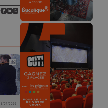
r
Partagez sur FaceBook
Partagez sur LinkedIn
Partagez sur Whatsapp
🎬 Concours CUT x
Les Grignoux ✨
Concours permanent - 2 places à
gagner chaque semaine !
31/07/2026