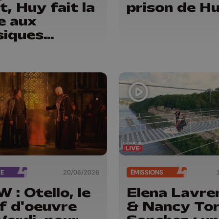
t, Huy fait la
prison de H
e aux
iques
ditionnelles
RE
20/06/2026
ÉMISSIONS
 : Otello, le
Elena Lavre
f d'oeuvre
& Nancy To