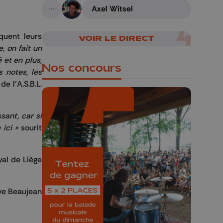
Axel Witsel
A suivre
quent leurs
VOIR LE DIRECT
 on fait un
 et en plus,
Nos concours
s notes, les
e l’A.S.B.L.
ssant, car si
 ici »
sourit
🎁 Gagnez 5x2
places pour le
yal de Liège
Bucolique Ferrières
Festival 🌿🎶
ve Beaujean
Concours valable jusqu'au 9 août,
23h59.