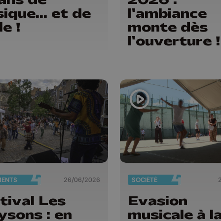
ique... et de
l'ambiance
le !
monte dès
l'ouverture !
MENTS
26/06/2026
SOCIÉTÉ
tival Les
Evasion
ysons : en
musicale à l