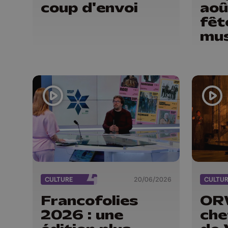
coup d'envoi
aoû
fêt
mus
tra
CULTURE
20/06/2026
CULTU
Francofolies
ORW
2026 : une
che