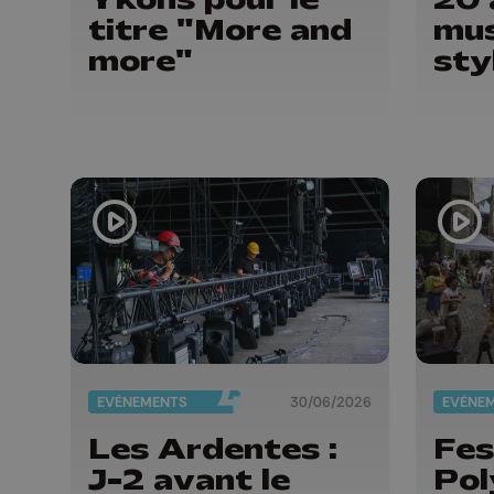
titre "More and
mus
more"
sty
EVÈNEMENTS
30/06/2026
EVÈNE
Les Ardentes :
Fes
J-2 avant le
Pol