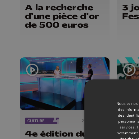
A la recherche
3 j
d'une pièce d'or
Fes
de 500 euros
Nous et nos 
des informa
des identif
CULTURE
27/07/2026
CULTU
personnalis
services.
F
4e édition du
Des
notamment en
Vos choix 