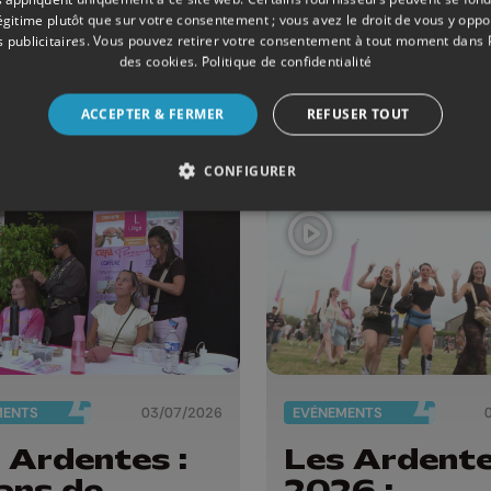
 concerts au
livret pour
légitime plutôt que sur votre consentement ; vous avez le droit de vous y opp
olique
transmettre
 publicitaires
. Vous pouvez retirer votre consentement à tout moment dans
des cookies
.
Politique de confidentialité
tival de
Trésor de la
rières
Collégiale a
ACCEPTER & FERMER
REFUSER TOUT
enfants
CONFIGURER
MENTS
03/07/2026
EVÈNEMENTS
 Ardentes :
Les Ardent
ans de
2026 :