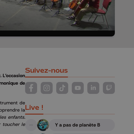
Suivez-nous
. L’occasion
armonique de
Suivez-nous sur FaceBook
Suivez-nous sur Instagram
Suivez-nous sur TikTok
Suivez-nous sur YouTube
Suivez-nous sur Li
Suivez-nous
nstrument de
Live !
apprendre la
les enfants.
 toucher le
Y a pas de planète B
A suivre