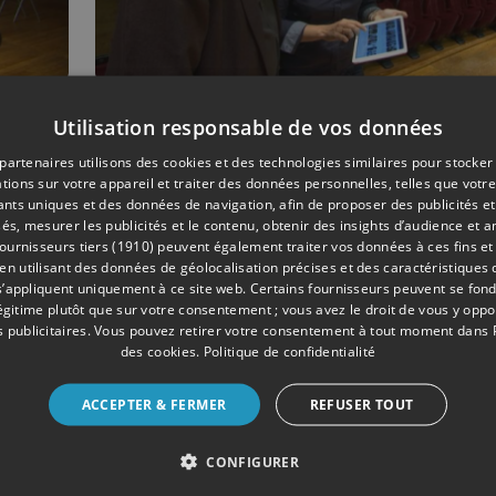
Utilisation responsable de vos données
03/2022
MUSIQUE
partenaires utilisons des cookies et des technologies similaires pour stocker
e
NomadPlay ou la
tions sur votre appareil et traiter des données personnelles, telles que votre
possibilité de jouer au
iants uniques et des données de navigation, afin de proposer des publicités e
, à
karaoké avec l'OPRL
és, mesurer les publicités et le contenu, obtenir des insights d’audience et a
ournisseurs tiers (1910)
peuvent également traiter vos données à ces fins et 
 utilisant des données de géolocalisation précises et des caractéristiques d
s’appliquent uniquement à ce site web. Certains fournisseurs peuvent se fond
légitime plutôt que sur votre consentement ; vous avez le droit de vous y opp
 publicitaires
. Vous pouvez retirer votre consentement à tout moment dans
des cookies
.
Politique de confidentialité
ACCEPTER & FERMER
REFUSER TOUT
CONFIGURER