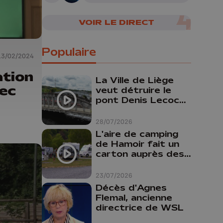
VOIR LE DIRECT
Populaire
13/02/2024
ation
La Ville de Liège
vec
veut détruire le
pont Denis Lecocq
mais manque de
budget pour le
28/07/2026
faire
L'aire de camping
de Hamoir fait un
carton auprès des
touristes
23/07/2026
Décès d'Agnes
Flemal, ancienne
directrice de WSL