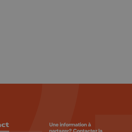
act
Une information à
partager? Contactez la