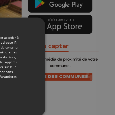
18/11/2019
 et accéder à
 adresse IP,
Où nous capter
t du contenu
méliorer les
à d’autres,
QU4TRE
, le média de proximité de votre
e l’appareil.
commune !
er sur leur
oser dans
LISTE DES COMMUNES
Paramètres