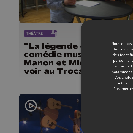
THÉÂTRE
12/
Nous et nos 
"La légende de l'Ile", un
des informa
comédie musicale avec
des identif
Manon et Michel Nuyens
personnalis
services.
F
voir au Trocadéro
notamment en
Vos choix 
intérêt 
Paramètres