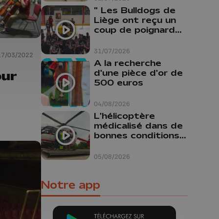
" Les Bulldogs de
Liège ont reçu un
coup de poignard
dans le dos "
31/07/2026
17/03/2022
A la recherche
our
d'une pièce d'or de
500 euros
04/08/2026
L'hélicoptère
médicalisé dans de
bonnes conditions à
Oupeye
05/08/2026
Notre app