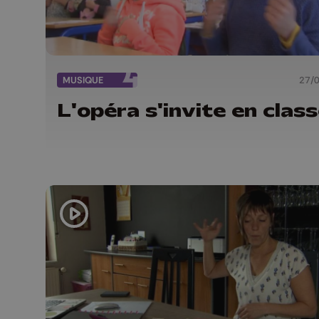
MUSIQUE
27/
L'opéra s'invite en clas