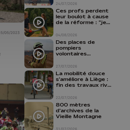
24/07/2026
Ces profs perdent
leur boulot à cause
de la réforme : "je
travaillais bien plus
25/05/2023
comme prof que
04/08/2026
comme
Des places de
pharmacienne"
pompiers
e
volontaires
disponibles en
province de Liège :
27/07/2026
"Un citoyen qui
La mobilité douce
n'est formé ne
s'améliore à Liège :
peut pas nous
fin des travaux rive
aider"
gauche, pistes
cyclo-piétonnes
22/07/2026
Avroy et
800 mètres
Guillemins...
d'archives de la
Vieille Montagne
31/07/2026