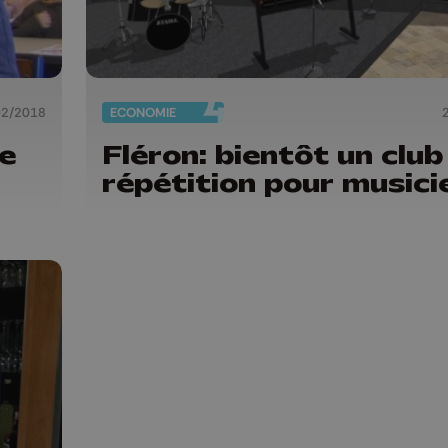
02/2018
ECONOMIE
se
Fléron: bientôt un club
répétition pour musici