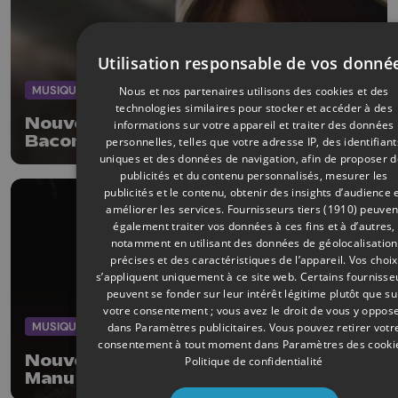
Utilisation responsable de vos donné
MUSIQUE
18/10/2017
Nous et nos partenaires utilisons des cookies et des
technologies similaires pour stocker et accéder à des
Nouveaux clips pour Pale Grey,
informations sur votre appareil et traiter des données
Bacon Caravan Creek et Gaëtan
personnelles, telles que votre adresse IP, des identifiant
Streel
uniques et des données de navigation, afin de proposer 
publicités et du contenu personnalisés, mesurer les
publicités et le contenu, obtenir des insights d’audience 
améliorer les services.
Fournisseurs tiers (1910)
peuven
également traiter vos données à ces fins et à d’autres,
notamment en utilisant des données de géolocalisation
précises et des caractéristiques de l’appareil. Vos choix
s’appliquent uniquement à ce site web. Certains fournisse
peuvent se fonder sur leur intérêt légitime plutôt que su
votre consentement ; vous avez le droit de vous y oppos
MUSIQUE
06/05/2017
dans
Paramètres publicitaires
. Vous pouvez retirer votr
consentement à tout moment dans
Paramètres des cooki
Nouveaux clips liégeois : Pale Grey,
Politique de confidentialité
Manu Louis et Six SeveN