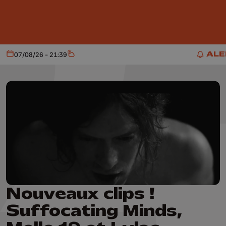
Aller au contenu principal
ALE
07/08/26 - 21:39
Aujourd'hui
Météo
ALER
Nouveaux clips !
Suffocating Minds,