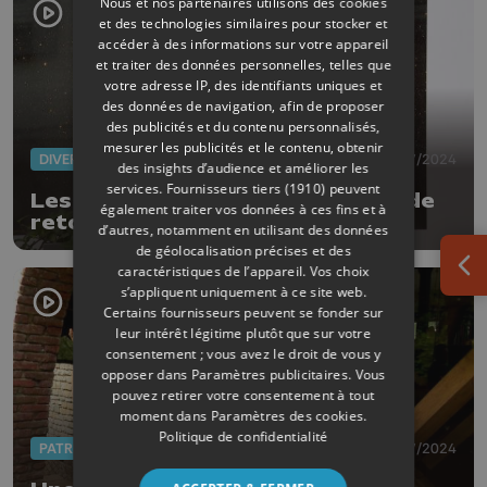
Nous et nos partenaires utilisons des cookies
et des technologies similaires pour stocker et
accéder à des informations sur votre appareil
et traiter des données personnelles, telles que
votre adresse IP, des identifiants uniques et
des données de navigation, afin de proposer
des publicités et du contenu personnalisés,
mesurer les publicités et le contenu, obtenir
DIVERS
10/07/2024
des insights d’audience et améliorer les
services.
Fournisseurs tiers (1910)
peuvent
Les vitrines magiques de Levita de
également traiter vos données à ces fins et à
retour à Tilff jusqu'au 16 août
d’autres, notamment en utilisant des données
de géolocalisation précises et des
caractéristiques de l’appareil. Vos choix
Ouv
s’appliquent uniquement à ce site web.
Certains fournisseurs peuvent se fonder sur
leur intérêt légitime plutôt que sur votre
consentement ; vous avez le droit de vous y
opposer dans
Paramètres publicitaires
. Vous
pouvez retirer votre consentement à tout
moment dans
Paramètres des cookies
.
Politique de confidentialité
PATRIMOINE
05/07/2024