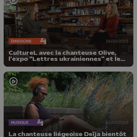
ÉMISSIONS
26/10/2023
CultureL avec la chanteuse Olive,
l'expo "Lettres ukrainiennes" et les
Concerts de Midi
MUSIQUE
01/07/2023
La chanteuse liégeoise Deïja bientôt