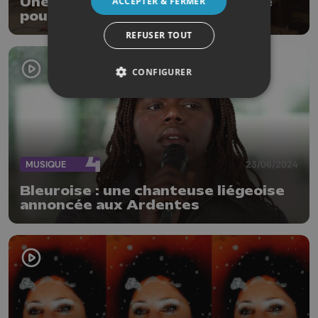
Une toute nouvelle roue en chêne
ACCEPTER & FERMER
pour le Moulin du Halleux
REFUSER TOUT
CONFIGURER
MUSIQUE
23/06/2024
Bleuroise : une chanteuse liégeoise
annoncée aux Ardentes