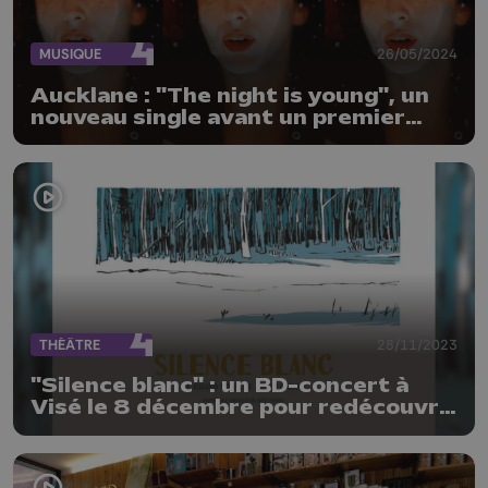
MUSIQUE
26/05/2024
Aucklane : "The night is young", un
nouveau single avant un premier
album
THÉÂTRE
28/11/2023
"Silence blanc" : un BD-concert à
Visé le 8 décembre pour redécouvrir
Jack London