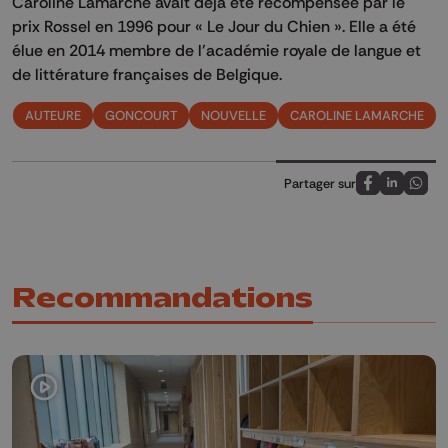
Caroline Lamarche avait déjà été récompensée par le
prix Rossel en 1996 pour « Le Jour du Chien ». Elle a été
élue en 2014 membre de l’académie royale de langue et
de littérature françaises de Belgique.
AUTEURE
GONCOURT
NOUVELLE
CAROLINE LAMARCHE
Partager sur
Partagez sur
Partagez 
Parta
Recommandations