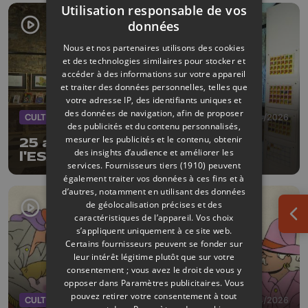
Utilisation responsable de vos
données
Nous et nos partenaires utilisons des cookies
et des technologies similaires pour stocker et
accéder à des informations sur votre appareil
et traiter des données personnelles, telles que
votre adresse IP, des identifiants uniques et
des données de navigation, afin de proposer
CULTURE
02/04/2026
des publicités et du contenu personnalisés,
mesurer les publicités et le contenu, obtenir
25 ans de BD en une exposition à
des insights d’audience et améliorer les
l'ESA Saint-Luc Liège
services.
Fournisseurs tiers (1910)
peuvent
également traiter vos données à ces fins et à
d’autres, notamment en utilisant des données
de géolocalisation précises et des
caractéristiques de l’appareil. Vos choix
Ouv
s’appliquent uniquement à ce site web.
Certains fournisseurs peuvent se fonder sur
leur intérêt légitime plutôt que sur votre
consentement ; vous avez le droit de vous y
opposer dans
Paramètres publicitaires
. Vous
pouvez retirer votre consentement à tout
CULTURE
01/04/2026