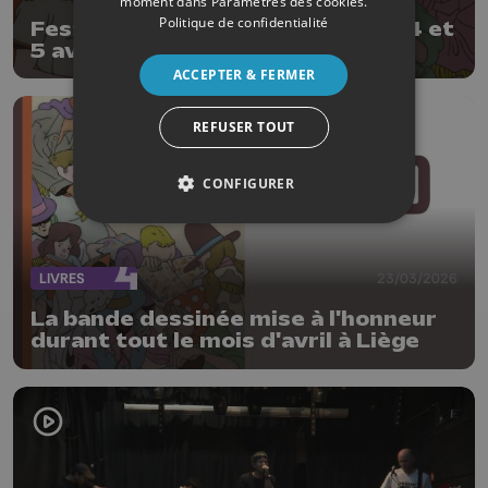
moment dans
Paramètres des cookies
.
Politique de confidentialité
Festival LaBD : 3ème édition les 4 et
5 avril
ACCEPTER & FERMER
REFUSER TOUT
CONFIGURER
LIVRES
23/03/2026
La bande dessinée mise à l'honneur
durant tout le mois d'avril à Liège