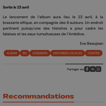
Sortie le 23 avril
Le lancement de l’album aura lieu le 23 avril, à la
brasserie elfique, en compagnie des 6 auteurs. Un endroit
pertinent puisqu’une des histoires a pour cadre les
falaises et les eaux tumultueuses de l’Amblève.
Eve Beaujean
ALBUM
BD
LÉGENDES
HISTOIRES LOCALES
CONTES
Partager sur
Partagez sur
Partagez 
Parta
Recommandations