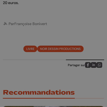
20 euros.
Par
Françoise Bonivert
LIVRE
NOIR DESSIN PRODUCTIONS
Partager sur
Partagez sur
Partagez 
Parta
Recommandations