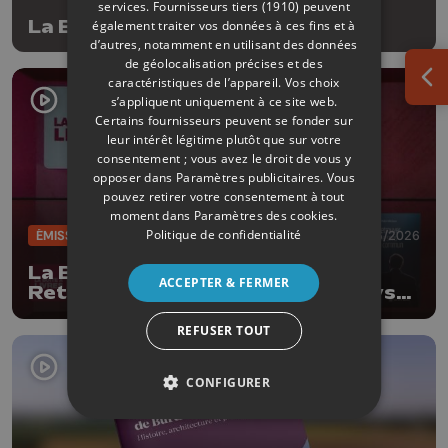
services.
Fournisseurs tiers (1910)
peuvent
La Boîte à livres
également traiter vos données à ces fins et à
d’autres, notamment en utilisant des données
de géolocalisation précises et des
caractéristiques de l’appareil. Vos choix
Ouv
s’appliquent uniquement à ce site web.
Certains fournisseurs peuvent se fonder sur
leur intérêt légitime plutôt que sur votre
consentement ; vous avez le droit de vous y
opposer dans
Paramètres publicitaires
. Vous
pouvez retirer votre consentement à tout
moment dans
Paramètres des cookies
.
Politique de confidentialité
ÉMISSIONS
02/06/2026
La Boîte à livres : Robin Michaux,
ACCEPTER & FERMER
Retrouver le sens commun (Le Lys
bleu Editions)
REFUSER TOUT
CONFIGURER