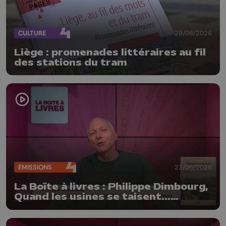
CULTURE
29/06/2026
Liège : promenades littéraires au fil
des stations du tram
ÉMISSIONS
23/06/2026
La Boîte à livres : Philippe Dimbourg,
Quand les usines se taisent...
(Farfadets Editions)