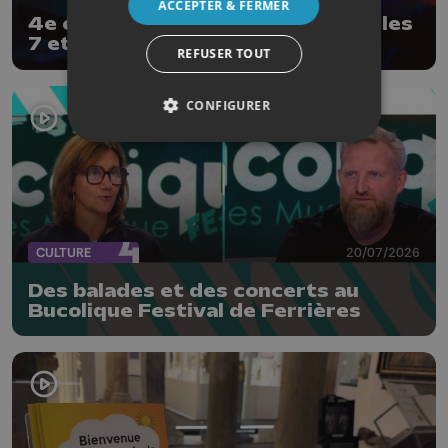
ACCEPTER & FERMER
4e édition du Red Festival à Avin les
7 et 8 août
REFUSER TOUT
CONFIGURER
CULTURE
20/07/2026
Des balades et des concerts au
Bucolique Festival de Ferrières