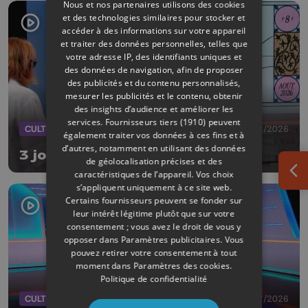
Nous et nos partenaires utilisons des cookies
et des technologies similaires pour stocker et
accéder à des informations sur votre appareil
et traiter des données personnelles, telles que
votre adresse IP, des identifiants uniques et
des données de navigation, afin de proposer
des publicités et du contenu personnalisés,
mesurer les publicités et le contenu, obtenir
des insights d’audience et améliorer les
services.
Fournisseurs tiers (1910)
peuvent
CULTURE
03/08/2026
également traiter vos données à ces fins et à
d’autres, notamment en utilisant des données
3 jours de Micro Festival à Liège
de géolocalisation précises et des
caractéristiques de l’appareil. Vos choix
Ouv
s’appliquent uniquement à ce site web.
Certains fournisseurs peuvent se fonder sur
leur intérêt légitime plutôt que sur votre
consentement ; vous avez le droit de vous y
opposer dans
Paramètres publicitaires
. Vous
pouvez retirer votre consentement à tout
moment dans
Paramètres des cookies
.
Politique de confidentialité
CULTURE
27/07/2026