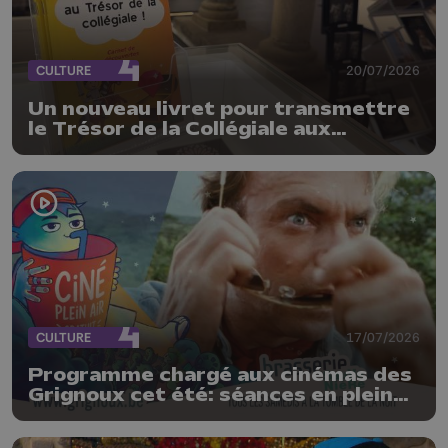
CULTURE
20/07/2026
Un nouveau livret pour transmettre
le Trésor de la Collégiale aux
enfants
CULTURE
17/07/2026
Programme chargé aux cinémas des
Grignoux cet été: séances en plein
air, concerts et plats spéciaux à la
brasserie