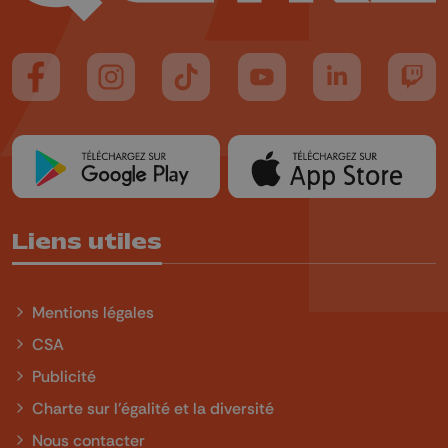
Suivez-nous sur FaceBook
Suivez-nous sur Instagram
Suivez-nous sur TikTok
Suivez-nous sur YouTube
Suivez-nous sur
Suiv
Liens utiles
Mentions légales
CSA
Publicité
Charte sur l'égalité et la diversité
Nous contacter