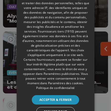
et traiter des données personnelles, telles que
CULTURE
08/07/2026
votre adresse IP, des identifiants uniques et
des données de navigation, afin de proposer
Alyah rejoint Ykons pour le titre
des publicités et du contenu personnalisés,
"More and more"
mesurer les publicités et le contenu, obtenir
des insights d’audience et améliorer les
services.
Fournisseurs tiers (1910)
peuvent
également traiter vos données à ces fins et à
d’autres, notamment en utilisant des données
de géolocalisation précises et des
caractéristiques de l’appareil. Vos choix
Ouv
s’appliquent uniquement à ce site web.
Certains fournisseurs peuvent se fonder sur
leur intérêt légitime plutôt que sur votre
consentement ; vous avez le droit de vous y
EVÈNEMENTS
03/07/2026
opposer dans
Paramètres publicitaires
. Vous
pouvez retirer votre consentement à tout
Les Ardentes : 20 ans de musique...
moment dans
Paramètres des cookies
.
et de style !
Politique de confidentialité
ACCEPTER & FERMER