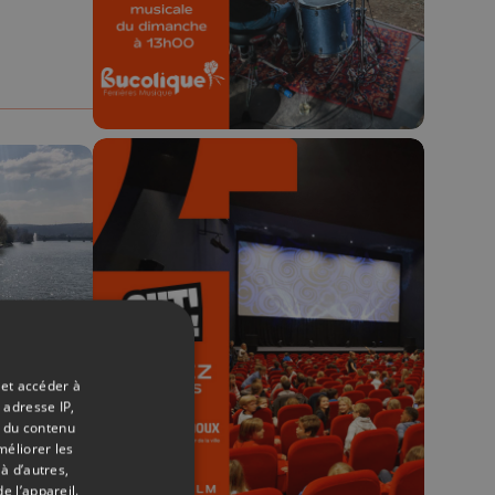
23h59.
🎬 Concours CUT x
Les Grignoux ✨
Concours permanent - 2 places à
12/04/2019
 et accéder à
gagner chaque semaine !
 adresse IP,
t du contenu
méliorer les
à d’autres,
e l’appareil.