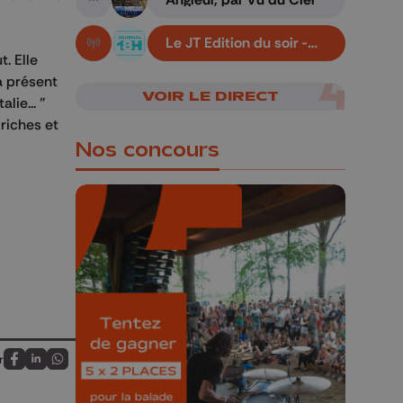
A suivre
Le JT Edition du soir -
En live!
07/08/2026
. Elle
'à présent
VOIR LE DIRECT
lie... "
 riches et
Nos concours
🎁 Gagnez 5x2
places pour le
Bucolique Ferrières
Festival 🌿🎶
r
Partagez sur FaceBook
Partagez sur LinkedIn
Partagez sur Whatsapp
Concours valable jusqu'au 9 août,