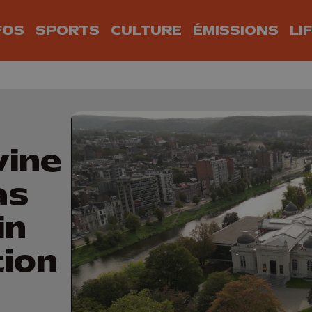
FOS
SPORTS
CULTURE
ÉMISSIONS
LI
vine
as
in
tion