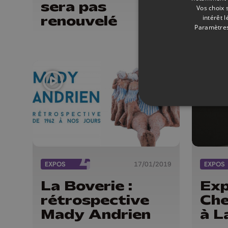
sera pas
dét
Vos choix 
renouvelé
enl
intérêt 
Paramètres
mer
EXPOS
17/01/2019
EXPOS
La Boverie :
Exp
rétrospective
Che
Mady Andrien
à L