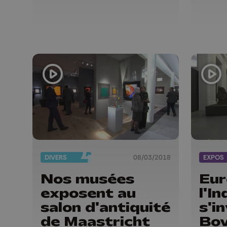
DIVERS
08/03/2018
EXPOS
Nos musées
Eur
exposent au
l'I
salon d'antiquité
s'in
de Maastricht
Bov