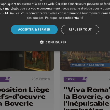
érioré sera
Boverie
s’appliquent uniquement à ce site web. Certains fournisseurs peuvent se fond
evé d'ici
légitime plutôt que sur votre consentement ; vous avez le droit de vous y opp
 publicitaires
. Vous pouvez retirer votre consentement à tout moment dans
credi
des cookies
.
Politique de confidentialité
ACCEPTER & FERMER
REFUSER TOUT
CONFIGURER
20/12/2018
EXPOS
osition Liège
"Viva Roma
fs-d'oeuvre
la Boverie, 
a Boverie
l'inépuisable