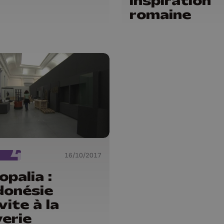
inspiration
romaine
16/10/2017
opalia :
ndonésie
vite à la
erie