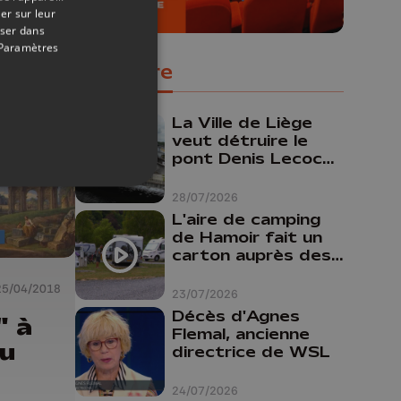
er sur leur
oser dans
Paramètres
Populaire
La Ville de Liège
veut détruire le
pont Denis Lecocq
mais manque de
budget pour le
28/07/2026
faire
L'aire de camping
de Hamoir fait un
carton auprès des
touristes
25/04/2018
23/07/2026
Décès d'Agnes
" à
Flemal, ancienne
ou
directrice de WSL
24/07/2026