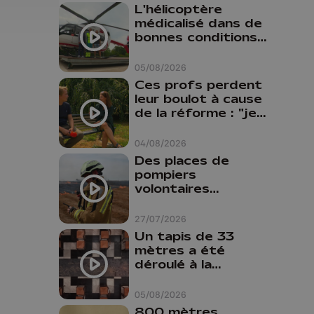
L'hélicoptère
médicalisé dans de
bonnes conditions à
Oupeye
05/08/2026
Ces profs perdent
leur boulot à cause
de la réforme : "je
travaillais bien plus
comme prof que
04/08/2026
comme
Des places de
pharmacienne"
pompiers
volontaires
disponibles en
province de Liège :
27/07/2026
"Un citoyen qui
Un tapis de 33
n'est formé ne
mètres a été
peut pas nous
déroulé à la
aider"
Cathédrale de
Liège
05/08/2026
800 mètres