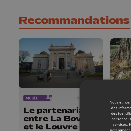
Recommandations
MUSÉE
26/01/2026
FAITS 
Nous et nos 
des informa
Le partenariat
Par
des identif
entre La Boverie
Bov
personnalis
services.
F
et le Louvre ne
arb
notamment en