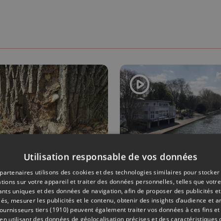
Utilisation responsable de vos données
DIVERS
28/09/2020
SOCIÉTÉ
partenaires utilisons des cookies et des technologies similaires pour stocker
tions sur votre appareil et traiter des données personnelles, telles que votre
c de la
Bientôt une
iants uniques et des données de navigation, afin de proposer des publicités e
erie : un
brasserie au
és, mesurer les publicités et le contenu, obtenir des insights d’audience et a
ournisseurs tiers (1910)
peuvent également traiter vos données à ces fins et 
re fortement
parc de la
 utilisant des données de géolocalisation précises et des caractéristiques d