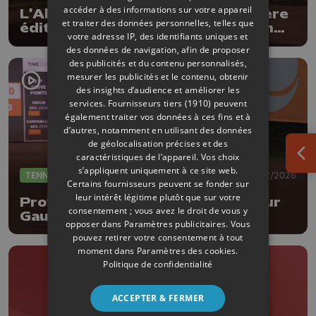
accéder à des informations sur votre appareil
L'Allemand Broska remporte la 1ère
et traiter des données personnelles, telles que
édition d'un Ethias Province Open
votre adresse IP, des identifiants uniques et
plutôt réussi !
des données de navigation, afin de proposer
des publicités et du contenu personnalisés,
mesurer les publicités et le contenu, obtenir
des insights d’audience et améliorer les
services.
Fournisseurs tiers (1910)
peuvent
également traiter vos données à ces fins et à
d’autres, notamment en utilisant des données
de géolocalisation précises et des
caractéristiques de l’appareil. Vos choix
Ouv
s’appliquent uniquement à ce site web.
TENNIS
08/07/2026
Certains fournisseurs peuvent se fonder sur
leur intérêt légitime plutôt que sur votre
Province Open : entrée réussi pour
consentement ; vous avez le droit de vous y
Gauthier Onclin !
opposer dans
Paramètres publicitaires
. Vous
pouvez retirer votre consentement à tout
moment dans
Paramètres des cookies
.
Politique de confidentialité
ACCEPTER & FERMER