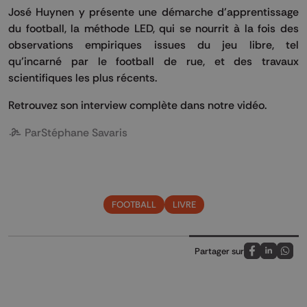
José Huynen y présente une démarche d'apprentissage
du football, la méthode LED, qui se nourrit à la fois des
observations empiriques issues du jeu libre, tel
qu’incarné par le football de rue, et des travaux
scientifiques les plus récents.
Retrouvez son interview complète dans notre vidéo.
Par
Stéphane Savaris
FOOTBALL
LIVRE
Partager sur
Partagez sur
Partagez 
Parta