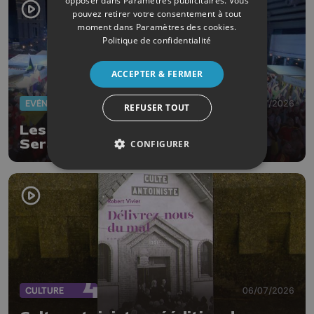
opposer dans
Paramètres publicitaires
. Vous
pouvez retirer votre consentement à tout
moment dans
Paramètres des cookies
.
Politique de confidentialité
ACCEPTER & FERMER
EVÈNEMENTS
07/07/2026
REFUSER TOUT
Les Diables Rouges font vibrer
Seraing en pleine nuit
CONFIGURER
CULTURE
06/07/2026