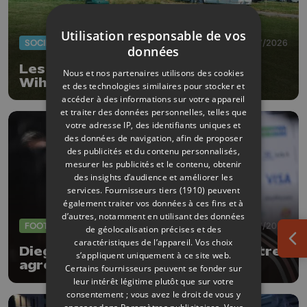
Utilisation responsable de vos
SOCIÉTÉ
20/07/2026
données
Les gens du voyage ont quitté
Nous et nos partenaires utilisons des cookies
Wihogne
et des technologies similaires pour stocker et
accéder à des informations sur votre appareil
et traiter des données personnelles, telles que
votre adresse IP, des identifiants uniques et
des données de navigation, afin de proposer
des publicités et du contenu personnalisés,
mesurer les publicités et le contenu, obtenir
des insights d’audience et améliorer les
services.
Fournisseurs tiers (1910)
peuvent
également traiter vos données à ces fins et à
d’autres, notamment en utilisant des données
FOOTBALL
09/07/2026
de géolocalisation précises et des
caractéristiques de l’appareil. Vos choix
Ouv
Diego Moreira : " Il faudra se montrer
s’appliquent uniquement à ce site web.
agressifs face à l'Espagne "
Certains fournisseurs peuvent se fonder sur
leur intérêt légitime plutôt que sur votre
consentement ; vous avez le droit de vous y