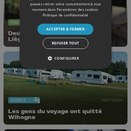
pouvez retirer votre consentement à tout
moment dans
Paramètres des cookies
.
Politique de confidentialité
FOOTBALL
23/07/2026
ACCEPTER & FERMER
Deux nouvelles arrivées au RFC
Liège
REFUSER TOUT
CONFIGURER
SOCIÉTÉ
20/07/2026
Les gens du voyage ont quitté
Wihogne