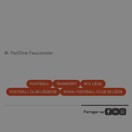
Par
Eline Fauconnier
FOOTBALL
TRANSFERT
RFC LIÈGE
FOOTBALL CLUB LIÉGEOIS
ROYAL FOOTBALL CLUB DE LIÈGE
Partager sur
Partagez sur
Partagez 
Parta