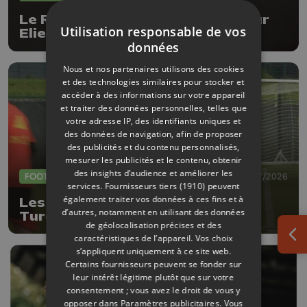
Le RFC Liège recrute le défenseur
Utilisation responsable de vos
Elie Ilunga Kitoko
données
Nous et nos partenaires utilisons des cookies
et des technologies similaires pour stocker et
accéder à des informations sur votre appareil
et traiter des données personnelles, telles que
votre adresse IP, des identifiants uniques et
des données de navigation, afin de proposer
des publicités et du contenu personnalisés,
mesurer les publicités et le contenu, obtenir
des insights d’audience et améliorer les
FOOTBALL
27/07/2026
services.
Fournisseurs tiers (1910)
peuvent
également traiter vos données à ces fins et à
Les Diables Rouges défieront la
d’autres, notamment en utilisant des données
Turquie le 2 octobre à Liège
de géolocalisation précises et des
caractéristiques de l’appareil. Vos choix
Ouv
s’appliquent uniquement à ce site web.
Certains fournisseurs peuvent se fonder sur
leur intérêt légitime plutôt que sur votre
consentement ; vous avez le droit de vous y
opposer dans
Paramètres publicitaires
. Vous