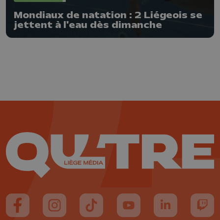
Mondiaux de natation : 2 Liégeois se
jettent à l'eau dès dimanche
Suivez-nous sur FaceBook
Suivez-nous sur Instagram
Suivez-nous sur TikTok
Suivez-nous sur YouTube
Suivez-nous sur
Suiv