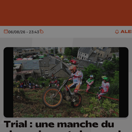
Aller au contenu principal
ALE
06/08/26 - 23:43
Aujourd'hui
Météo
ALER
Trial : une manche du