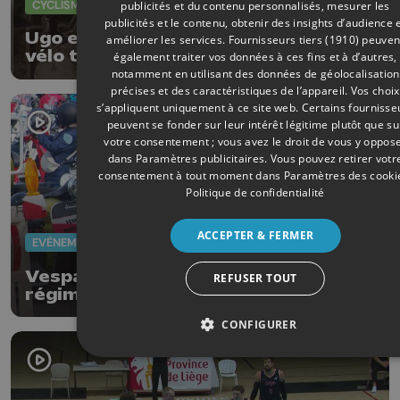
CYCLISME
14/08/2025
publicités et du contenu personnalisés, mesurer les
publicités et le contenu, obtenir des insights d’audience 
Ugo et Alexis Theunissen, les as du
améliorer les services.
Fournisseurs tiers (1910)
peuven
vélo trial
également traiter vos données à ces fins et à d’autres,
notamment en utilisant des données de géolocalisation
précises et des caractéristiques de l’appareil. Vos choix
s’appliquent uniquement à ce site web. Certains fournisse
peuvent se fonder sur leur intérêt légitime plutôt que su
votre consentement ; vous avez le droit de vous y oppos
dans
Paramètres publicitaires
. Vous pouvez retirer votr
consentement à tout moment dans
Paramètres des cooki
Politique de confidentialité
ACCEPTER & FERMER
EVÈNEMENTS
09/08/2025
Vespa Days : la passion à plein
REFUSER TOUT
régime
CONFIGURER