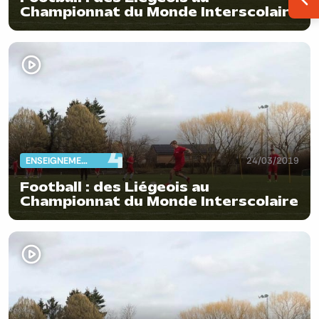
Ouv
Championnat du Monde Interscolaire
ENSEIGNEMENT
24/03/2019
Football : des Liégeois au
Championnat du Monde Interscolaire