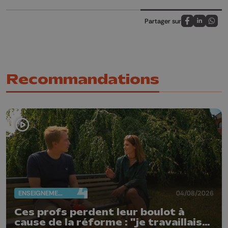
Partager sur
Partagez sur
Partagez 
Parta
Recommandations
ENSEIGNEMENT
04/08/2026
Ces profs perdent leur boulot à
cause de la réforme : "je travaillais