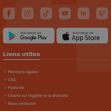
Suivez-nous sur FaceBook
Suivez-nous sur Instagram
Suivez-nous sur TikTok
Suivez-nous sur YouTube
Suivez-nous sur
Suiv
Liens utiles
Mentions légales
CSA
Publicité
Charte sur l'égalité et la diversité
Nous contacter