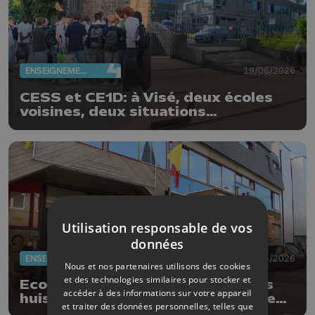
ENSEIGNEMENT
19/06/2026
CESS et CE1D: à Visé, deux écoles
voisines, deux situations
différentes
Utilisation responsable de vos
données
ENSEIGNEMENT
18/06/2026
Nous et nos partenaires utilisons des cookies
et des technologies similaires pour stocker et
Ecoles et épreuves externes : des
accéder à des informations sur votre appareil
huissiers font lever les piquets de
et traiter des données personnelles, telles que
grève