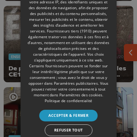
votre adresse IP, des identifiants uniques et
des données de navigation, afin de proposer
des publicités et du contenu personnalisés,
mesurer les publicités et le contenu, obtenir
des insights d’audience et améliorer les
services.
Fournisseurs tiers (1910)
peuvent
également traiter vos données à ces fins et à
d’autres, notamment en utilisant des données
de géolocalisation précises et des
caractéristiques de l’appareil. Vos choix
Ouv
ENSEIGNEMENT
18/06/2026
s’appliquent uniquement à ce site web.
Certains fournisseurs peuvent se fonder sur
De plus en plus d'écoles annulent les
leur intérêt légitime plutôt que sur votre
CE1D et CESS à la veille du début
consentement ; vous avez le droit de vous y
des épreuves
opposer dans
Paramètres publicitaires
. Vous
pouvez retirer votre consentement à tout
moment dans
Paramètres des cookies
.
Politique de confidentialité
ACCEPTER & FERMER
REFUSER TOUT