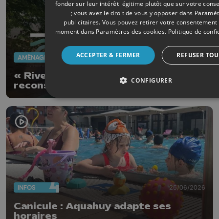
fonder sur leur intérêt légitime plutôt que sur votre con
; vous avez le droit de vous y opposer dans
Paramèt
publicitaires
. Vous pouvez retirer votre consentement 
moment dans
Paramètres des cookies
.
Politique de confi
ACCEPTER & FERMER
REFUSER TOU
AMÉNAGEMENT DU TERRITOIRE
25/06/2026
« Rives » : mieux comprendre la
CONFIGURER
reconstruction de la vallée de la
Vesdre
INFOS
25/06/2026
Canicule : Aquahuy adapte ses
horaires