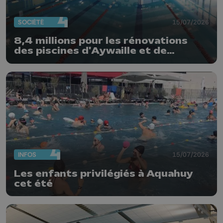
SOCIÉTÉ
15/07/2026
8,4 millions pour les rénovations
des piscines d'Aywaille et de
Haccourt
INFOS
15/07/2026
Les enfants privilégiés à Aquahuy
cet été