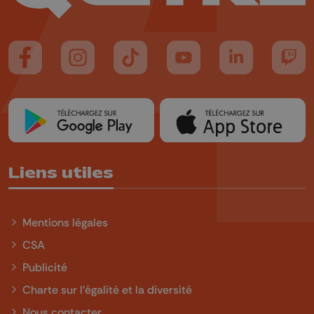
Suivez-nous sur FaceBook
Suivez-nous sur Instagram
Suivez-nous sur TikTok
Suivez-nous sur YouTube
Suivez-nous sur
Suiv
Liens utiles
Mentions légales
CSA
Publicité
Charte sur l'égalité et la diversité
Nous contacter