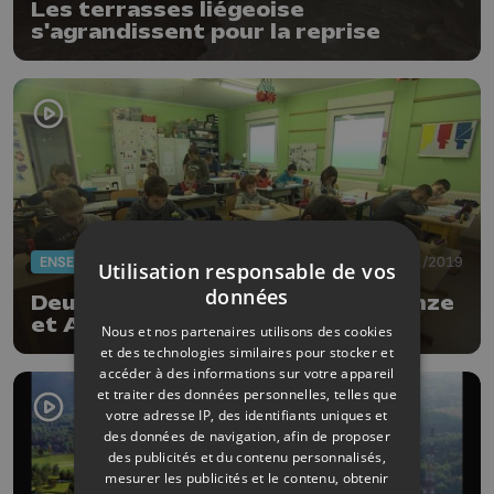
Les terrasses liégeoise
s'agrandissent pour la reprise
ENSEIGNEMENT
07/01/2019
Utilisation responsable de vos
données
Deux écoles s'agrandissent à Wanze
et Amay
Nous et nos partenaires utilisons des cookies
et des technologies similaires pour stocker et
accéder à des informations sur votre appareil
et traiter des données personnelles, telles que
votre adresse IP, des identifiants uniques et
des données de navigation, afin de proposer
des publicités et du contenu personnalisés,
mesurer les publicités et le contenu, obtenir