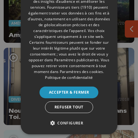
des insights d’audience et améliorer les
services.
Fournisseurs tiers (1910)
peuvent
également traiter vos données à ces fins et à
d’autres, notamment en utilisant des données
AMÉNAGEMENT DU TERRITOIRE
09/09/2018
de géolocalisation précises et des
caractéristiques de l’appareil. Vos choix
Ouv
Ampsin : chantier fluvial
s’appliquent uniquement à ce site web.
Certains fournisseurs peuvent se fonder sur
leur intérêt légitime plutôt que sur votre
consentement ; vous avez le droit de vous y
opposer dans
Paramètres publicitaires
. Vous
pouvez retirer votre consentement à tout
moment dans
Paramètres des cookies
.
Politique de confidentialité
ACCEPTER & FERMER
DIVERS
24/08/2018
REFUSER TOUT
Nouveau bâtiment pour Animal sans
Toi...t
CONFIGURER