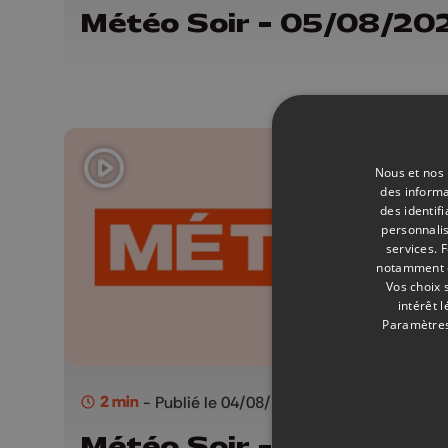
Météo Soir - 05/08/20
Nous et nos 
des informa
des identif
personnalis
services.
F
notamment en
Vos choix 
intérêt 
Paramètres
2 min
- Publié le 04/08/2026
Météo Soir - 04/08/20