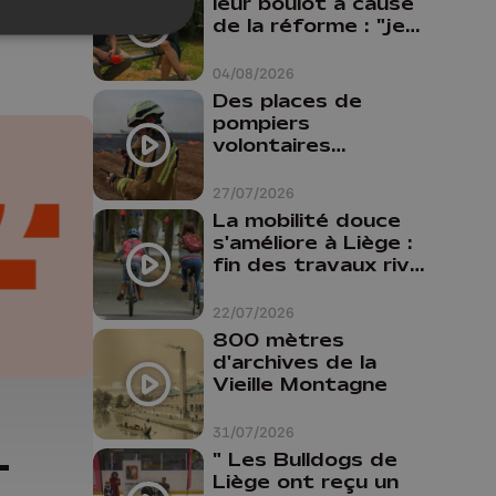
leur boulot à cause
de la réforme : "je
travaillais bien plus
comme prof que
04/08/2026
comme
Des places de
pharmacienne"
pompiers
volontaires
disponibles en
province de Liège :
27/07/2026
"Un citoyen qui
La mobilité douce
n'est formé ne
s'améliore à Liège :
peut pas nous
fin des travaux rive
aider"
gauche, pistes
cyclo-piétonnes
22/07/2026
Avroy et
800 mètres
Guillemins...
d'archives de la
Vieille Montagne
31/07/2026
-
" Les Bulldogs de
Liège ont reçu un