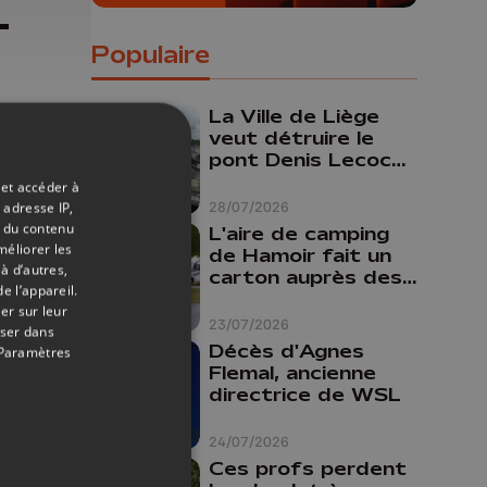
-
Populaire
La Ville de Liège
veut détruire le
pont Denis Lecocq
mais manque de
 et accéder à
budget pour le
28/07/2026
 adresse IP,
faire
t du contenu
L'aire de camping
méliorer les
de Hamoir fait un
à d’autres,
carton auprès des
e l’appareil.
touristes
er sur leur
23/07/2026
oser dans
Décès d'Agnes
Paramètres
Flemal, ancienne
directrice de WSL
24/07/2026
Ces profs perdent
-