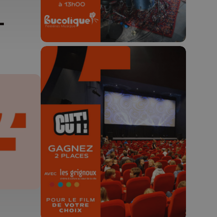
-
🎬 Concours CUT x
Les Grignoux ✨
Concours permanent - 2 places à
gagner chaque semaine !