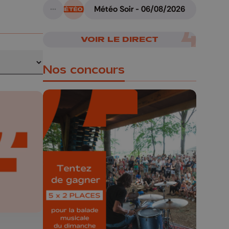
Météo Soir - 06/08/2026
A suivre
VOIR LE DIRECT
Nos concours
🎁 Gagnez 5x2
places pour le
Bucolique Ferrières
Festival 🌿🎶
Concours valable jusqu'au 9 août,
23h59.