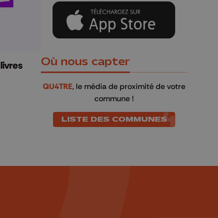
Où nous capter
livres
QU4TRE
, le média de proximité de votre
commune !
LISTE DES COMMUNES