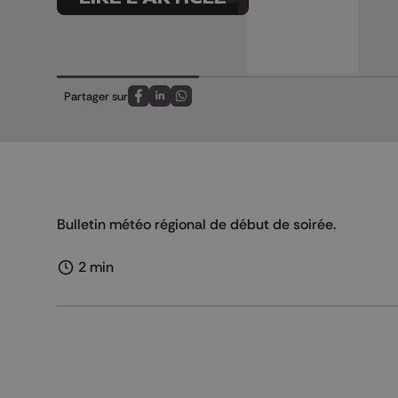
Partager sur
Partagez sur FaceBook
Partagez sur LinkedIn
Partagez sur Whatsapp
Bulletin météo régional de début de soirée.
2 min