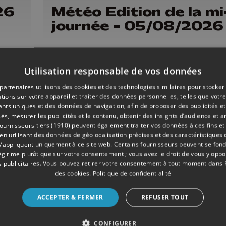
26
Météo Edition de la mi
journée - 05/08/2026
Utilisation responsable de vos données
partenaires utilisons des cookies et des technologies similaires pour stocker
tions sur votre appareil et traiter des données personnelles, telles que votre
iants uniques et des données de navigation, afin de proposer des publicités e
és, mesurer les publicités et le contenu, obtenir des insights d’audience et a
ournisseurs tiers (1910)
peuvent également traiter vos données à ces fins et 
 utilisant des données de géolocalisation précises et des caractéristiques d
s’appliquent uniquement à ce site web. Certains fournisseurs peuvent se fond
légitime plutôt que sur votre consentement ; vous avez le droit de vous y opp
 publicitaires
. Vous pouvez retirer votre consentement à tout moment dans
des cookies
.
Politique de confidentialité
ACCEPTER & FERMER
REFUSER TOUT
2 min
- Publié le 04/08/2026
26
Météo Edition de la mi
CONFIGURER