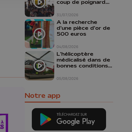
coup de poignard
dans le dos "
31/07/2026
A la recherche
d'une pièce d'or de
500 euros
04/08/2026
L'hélicoptère
médicalisé dans de
bonnes conditions à
Oupeye
05/08/2026
Notre app