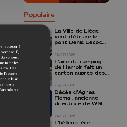
Populaire
La Ville de Liège
veut détruire le
pont Denis Lecocq
 et accéder à
mais manque de
 adresse IP,
budget pour le
28/07/2026
t du contenu
faire
L'aire de camping
méliorer les
de Hamoir fait un
à d’autres,
carton auprès des
e l’appareil.
touristes
er sur leur
oser dans
23/07/2026
Paramètres
Décès d'Agnes
Flemal, ancienne
directrice de WSL
24/07/2026
L'hélicoptère