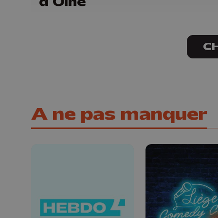
d'Olne
C
A ne pas manquer