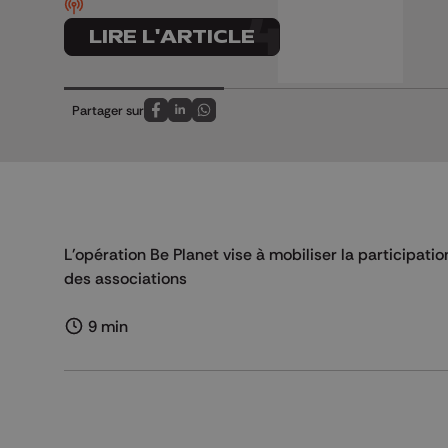
LIRE L'ARTICLE
Partager sur
Partagez sur FaceBook
Partagez sur LinkedIn
Partagez sur Whatsapp
L'opération Be Planet vise à mobiliser la participati
des associations
9 min