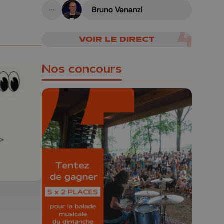
Bruno Venanzi
A suivre
VOIR LE DIRECT
Nos concours
🎁 Gagnez 5x2
places pour le
Bucolique Ferrières
Festival 🌿🎶
Concours valable jusqu'au 9 août,
23h59.