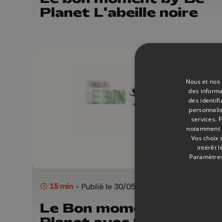
Planet L'abeille noire
Nous et nos 
des informa
des identif
personnalis
services.
F
notamment en
Vos choix 
intérêt 
Paramètres
15 min
- Publié le 30/05/2026
Le Bon moment by Be
Planet avec Saule