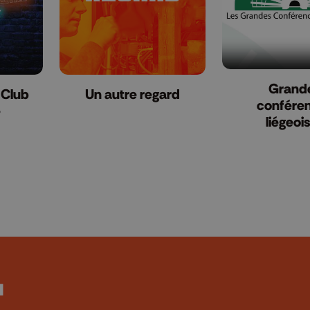
Grand
 Club
Un autre regard
confére
e
liégeoi