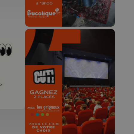
🎬 Concours CUT x
Les Grignoux ✨
Concours permanent - 2 places à
gagner chaque semaine !