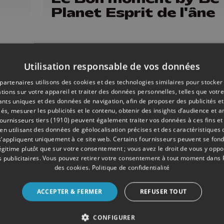
Planet Esprit de l'âne
Utilisation responsable de vos données
partenaires utilisons des cookies et des technologies similaires pour stocker
tions sur votre appareil et traiter des données personnelles, telles que votre
iants uniques et des données de navigation, afin de proposer des publicités e
és, mesurer les publicités et le contenu, obtenir des insights d’audience et a
ournisseurs tiers (1910)
peuvent également traiter vos données à ces fins et 
 utilisant des données de géolocalisation précises et des caractéristiques d
s’appliquent uniquement à ce site web. Certains fournisseurs peuvent se fond
légitime plutôt que sur votre consentement ; vous avez le droit de vous y opp
 publicitaires
. Vous pouvez retirer votre consentement à tout moment dans
des cookies
.
Politique de confidentialité
9 min
- Publié le 29/05/2026
ACCEPTER & FERMER
REFUSER TOUT
Le Bon Moment by Be
CONFIGURER
Planet Impros j'Eux