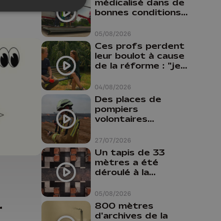
médicalisé dans de
bonnes conditions à
Oupeye
05/08/2026
Ces profs perdent
leur boulot à cause
de la réforme : "je
travaillais bien plus
comme prof que
04/08/2026
comme
Des places de
pharmacienne"
pompiers
volontaires
disponibles en
province de Liège :
27/07/2026
"Un citoyen qui
Un tapis de 33
n'est formé ne
mètres a été
peut pas nous
déroulé à la
aider"
Cathédrale de
Liège
05/08/2026
r
800 mètres
d'archives de la