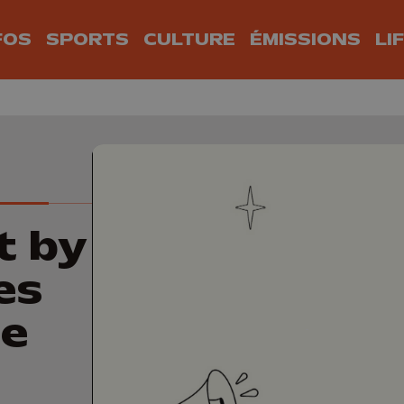
FOS
SPORTS
CULTURE
ÉMISSIONS
LI
t by
es
le