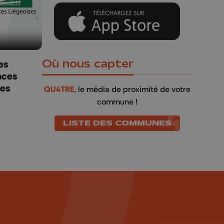
Où nous capter
es
nces
ses
QU4TRE
, le média de proximité de votre
commune !
LISTE DES COMMUNES