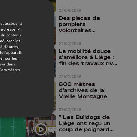
travaillais bien plus
comme prof que
04/08/2026
comme
Des places de
pharmacienne"
 et accéder à
pompiers
 adresse IP,
volontaires
t du contenu
disponibles en
méliorer les
province de Liège :
27/07/2026
à d’autres,
"Un citoyen qui
La mobilité douce
e l’appareil.
n'est formé ne
s'améliore à Liège :
er sur leur
peut pas nous
fin des travaux rive
oser dans
aider"
gauche, pistes
Paramètres
cyclo-piétonnes
22/07/2026
Avroy et
800 mètres
Guillemins...
d'archives de la
Vieille Montagne
31/07/2026
" Les Bulldogs de
Liège ont reçu un
coup de poignard
dans le dos "