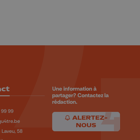
act
Une information à
partager? Contactez la
rédaction.
 99 99
ALERTEZ-
u4tre.be
NOUS
 Laveu, 58