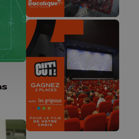
🎬 Concours CUT x
Les Grignoux ✨
Concours permanent - 2 places à
as
gagner chaque semaine !