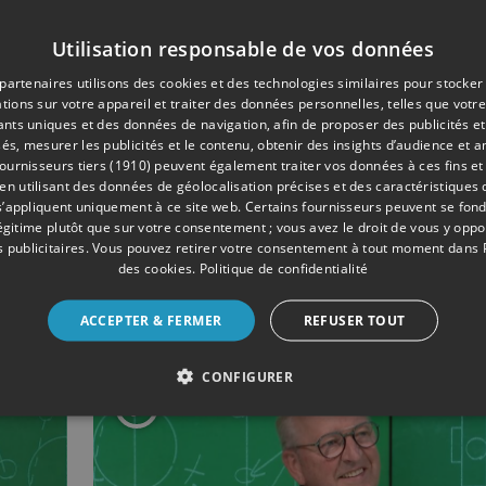
Utilisation responsable de vos données
partenaires utilisons des cookies et des technologies similaires pour stocker
tions sur votre appareil et traiter des données personnelles, telles que votre
iants uniques et des données de navigation, afin de proposer des publicités e
és, mesurer les publicités et le contenu, obtenir des insights d’audience et a
ournisseurs tiers (1910)
peuvent également traiter vos données à ces fins et 
 utilisant des données de géolocalisation précises et des caractéristiques d
29 min
- Publié le 13/01/2026
s’appliquent uniquement à ce site web. Certains fournisseurs peuvent se fond
légitime plutôt que sur votre consentement ; vous avez le droit de vous y opp
11 dit tout avec Axel
 publicitaires
. Vous pouvez retirer votre consentement à tout moment dans
des cookies
.
Politique de confidentialité
Lawarée
ACCEPTER & FERMER
REFUSER TOUT
CONFIGURER