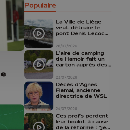
Populaire
La Ville de Liège
veut détruire le
pont Denis Lecocq
mais manque de
budget pour le
28/07/2026
faire
L'aire de camping
de Hamoir fait un
carton auprès des
touristes
me
23/07/2026
Décès d'Agnes
Flemal, ancienne
directrice de WSL
24/07/2026
Ces profs perdent
leur boulot à cause
de la réforme : "je