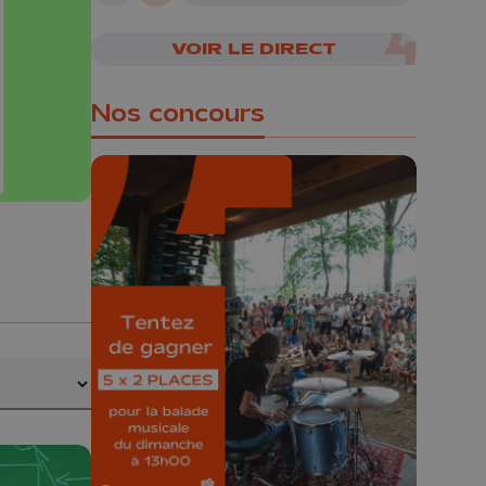
journée - 07/08/2026
VOIR LE DIRECT
Nos concours
🎁 Gagnez 5x2
places pour le
Bucolique Ferrières
Festival 🌿🎶
Concours valable jusqu'au 9 août,
23h59.