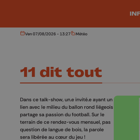
Aller au contenu principal
IN
Ven 07/08/2026 - 13:27
Météo
Aujourd'hui
Météo
11 dit tout
Dans ce talk-show, un.e invité.e ayant un
lien avec le milieu du ballon rond liégeois
partage sa passion du football. Sur le
terrain de ce rendez-vous mensuel, pas
question de langue de bois, la parole
sera libérée au cœur du jeu !