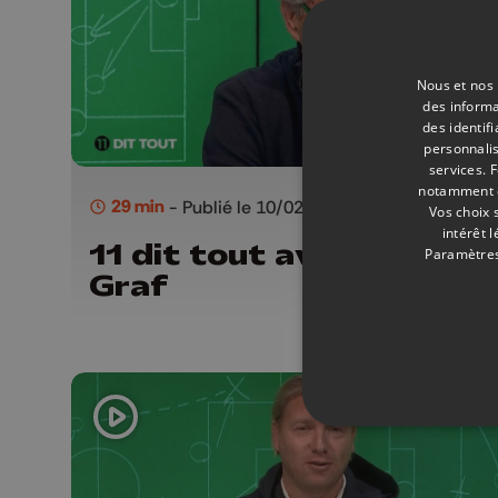
Nous et nos 
des informa
des identif
personnalis
services.
F
notamment en
29 min
- Publié le 10/02/2026
Vos choix 
intérêt 
11 dit tout avec Helmut
Paramètres
Graf