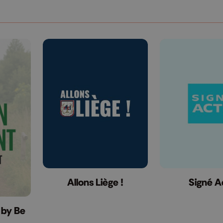
Allons Liège !
Signé A
 by Be