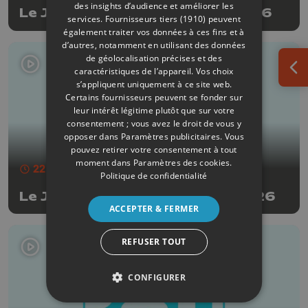
des insights d’audience et améliorer les
Le JT Edition du soir - 31/07/2026
services.
Fournisseurs tiers (1910)
peuvent
également traiter vos données à ces fins et à
d’autres, notamment en utilisant des données
de géolocalisation précises et des
caractéristiques de l’appareil. Vos choix
Ouv
s’appliquent uniquement à ce site web.
Certains fournisseurs peuvent se fonder sur
leur intérêt légitime plutôt que sur votre
consentement ; vous avez le droit de vous y
opposer dans
Paramètres publicitaires
. Vous
pouvez retirer votre consentement à tout
moment dans
Paramètres des cookies
.
22 min
- Publié le 30/07/2026
Politique de confidentialité
Le JT Edition du soir - 30/07/2026
ACCEPTER & FERMER
REFUSER TOUT
CONFIGURER