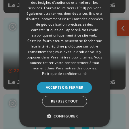
des insights d’audience et améliorer les
Le JT Edition du soir - 30/07/2026
services.
Fournisseurs tiers (1910)
peuvent
également traiter vos données à ces fins et à
d’autres, notamment en utilisant des données
de géolocalisation précises et des
caractéristiques de l’appareil. Vos choix
Ouv
s’appliquent uniquement à ce site web.
Certains fournisseurs peuvent se fonder sur
leur intérêt légitime plutôt que sur votre
consentement ; vous avez le droit de vous y
opposer dans
Paramètres publicitaires
. Vous
pouvez retirer votre consentement à tout
moment dans
Paramètres des cookies
.
22 min
- Publié le 29/07/2026
Politique de confidentialité
Le JT Edition du soir - 29/07/2026
ACCEPTER & FERMER
REFUSER TOUT
CONFIGURER