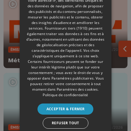
votre adresse IP, des identifiants uniques et
des données de navigation, afin de proposer
des publicités et du contenu personnalisés,
mesurer les publicités et le contenu, obtenir
des insights d’audience et améliorer les
services.
Fournisseurs tiers (1910)
peuvent
également traiter vos données à ces fins et à
d’autres, notamment en utilisant des données
de géolocalisation précises et des
ÉMISSIONS
06/08/2026
caractéristiques de l’appareil. Vos choix
Ouv
s’appliquent uniquement à ce site web.
Météo Soir - 06/08/2026
Certains fournisseurs peuvent se fonder sur
leur intérêt légitime plutôt que sur votre
consentement ; vous avez le droit de vous y
opposer dans
Paramètres publicitaires
. Vous
pouvez retirer votre consentement à tout
moment dans
Paramètres des cookies
.
Politique de confidentialité
ACCEPTER & FERMER
REFUSER TOUT
ÉMISSIONS
06/08/2026