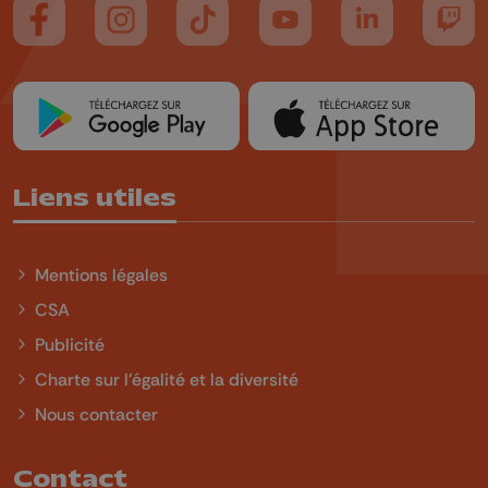
Suivez-nous sur FaceBook
Suivez-nous sur Instagram
Suivez-nous sur TikTok
Suivez-nous sur YouTube
Suivez-nous sur
Suiv
Liens utiles
Mentions légales
CSA
Publicité
Charte sur l'égalité et la diversité
Nous contacter
Contact