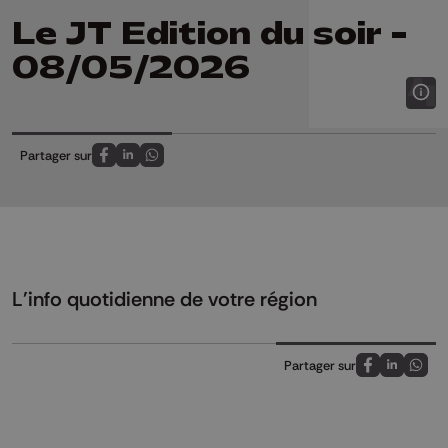
Le JT Edition du soir -
08/05/2026
Partager sur
Partagez sur FaceBook
Partagez sur LinkedIn
Partagez sur Whatsapp
L'info quotidienne de votre région
Partager sur
Partagez sur
Partagez 
Parta