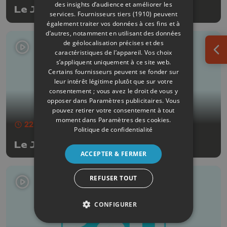
des insights d’audience et améliorer les
Le JT de midi - 26/06/2026
services.
Fournisseurs tiers (1910)
peuvent
également traiter vos données à ces fins et à
d’autres, notamment en utilisant des données
de géolocalisation précises et des
caractéristiques de l’appareil. Vos choix
Ouv
s’appliquent uniquement à ce site web.
Certains fournisseurs peuvent se fonder sur
leur intérêt légitime plutôt que sur votre
consentement ; vous avez le droit de vous y
opposer dans
Paramètres publicitaires
. Vous
pouvez retirer votre consentement à tout
moment dans
Paramètres des cookies
.
22 min
- Publié le 25/06/2026
Politique de confidentialité
Le JT de midi - 25/06/2026
ACCEPTER & FERMER
REFUSER TOUT
CONFIGURER