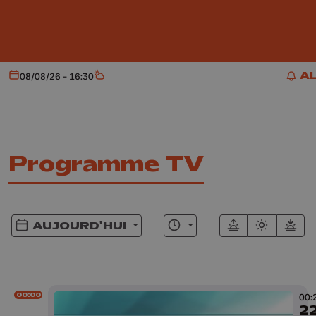
Aller au contenu principal
A
08/08/26 - 16:30
Aujourd'hui
Météo
AL
Programme TV
AUJOURD'HUI
00:00
00:
2