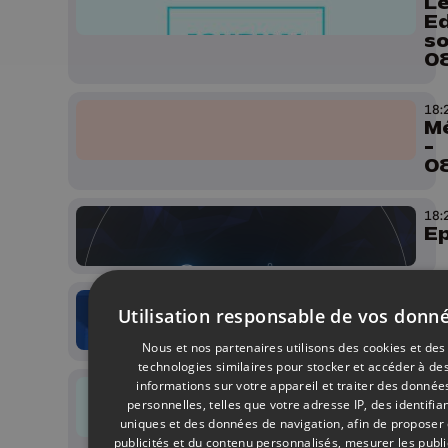
Le
Ed
so
0
18:
Mé
-
0
18:
E
18:
Utilisation responsable de vos donn
F
Ki
Nous et nos partenaires utilisons des cookies et des
technologies similaires pour stocker et accéder à de
informations sur votre appareil et traiter des donnée
18:
Le
personnelles, telles que votre adresse IP, des identifia
Ed
uniques et des données de navigation, afin de proposer
so
publicités et du contenu personnalisés, mesurer les publi