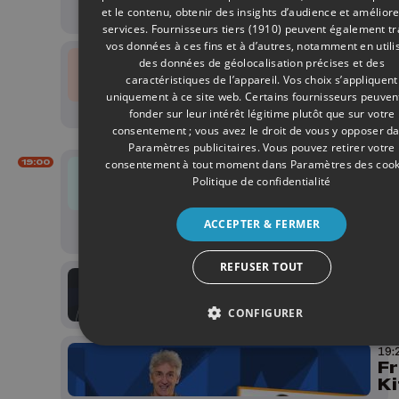
0
et le contenu, obtenir des insights d’audience et améliore
services.
Fournisseurs tiers (1910)
peuvent également tr
vos données à ces fins et à d’autres, notamment en utili
18:
des données de géolocalisation précises et des
Mé
caractéristiques de l’appareil. Vos choix s’appliquent
-
uniquement à ce site web. Certains fournisseurs peuven
0
fonder sur leur intérêt légitime plutôt que sur votre
consentement ; vous avez le droit de vous y opposer d
Paramètres publicitaires
. Vous pouvez retirer votre
consentement à tout moment dans
Paramètres des cook
19:00
19:
Le
Politique de confidentialité
Ed
so
ACCEPTER & FERMER
0
REFUSER TOUT
19:
E
CONFIGURER
19:
F
Ki