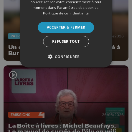
pouvez retirer votre consentement à tout
moment dans
Paramètres des cookies
.
Politique de confidentialité
ACCEPTER & FERMER
PATRIMOINE
27/05/2026
REFUSER TOUT
Un carnet du Patrimoine consacré à
Burdinne
CONFIGURER
ÉMISSIONS
26/05/2026
La Boîte à livres : Michel Beaufays,
Le manuel de survie de l'élu en milieu