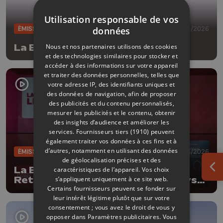
Utilisation responsable de vos
ÉMISSIONS
09/06/2026
données
La Boîte à livres
Nous et nos partenaires utilisons des cookies
et des technologies similaires pour stocker et
accéder à des informations sur votre appareil
et traiter des données personnelles, telles que
votre adresse IP, des identifiants uniques et
des données de navigation, afin de proposer
des publicités et du contenu personnalisés,
mesurer les publicités et le contenu, obtenir
des insights d’audience et améliorer les
services.
Fournisseurs tiers (1910)
peuvent
également traiter vos données à ces fins et à
d’autres, notamment en utilisant des données
ÉMISSIONS
02/06/2026
de géolocalisation précises et des
La Boîte à livres : Robin Michaux,
caractéristiques de l’appareil. Vos choix
Ouv
s’appliquent uniquement à ce site web.
Retrouver le sens commun (Le Lys
Certains fournisseurs peuvent se fonder sur
bleu Editions)
leur intérêt légitime plutôt que sur votre
consentement ; vous avez le droit de vous y
opposer dans
Paramètres publicitaires
. Vous