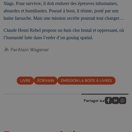
Slags. Pour survivre, il doit endurer des épreuves inhumaines,
absurdes et humiliantes. Poussé à bout, il résiste, porté par une
haine farouche. Mais une mission secrète pourrait tout changer…
Claude Henri Rebel propose un huis clos brutal et oppressant, où
l’humanité lutte dans l’enfer d’un goulag spatial.
Par
Alain Wagener
LIVRE
ÉCRIVAIN
ÉMISSION LA BOÎTE À LIVRES
Partager sur
Partagez sur
Partagez 
Parta