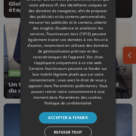
Globe 40 : départ de la troisième
votre adresse IP, des identifiants uniques et
étape ce samedi pour Jonas
des données de navigation, afin de proposer
Gerckens
des publicités et du contenu personnalisés,
mesurer les publicités et le contenu, obtenir
des insights d’audience et améliorer les
services.
Fournisseurs tiers (1910)
peuvent
également traiter vos données à ces fins et à
d’autres, notamment en utilisant des données
de géolocalisation précises et des
caractéristiques de l’appareil. Vos choix
Ouv
s’appliquent uniquement à ce site web.
Certains fournisseurs peuvent se fonder sur
SPORTS
29/10/2025
leur intérêt légitime plutôt que sur votre
consentement ; vous avez le droit de vous y
Un Marchinois à l'assaut du record
opposer dans
Paramètres publicitaires
. Vous
du monde de traversée de
pouvez retirer votre consentement à tout
l'Atlantique
moment dans
Paramètres des cookies
.
Politique de confidentialité
ACCEPTER & FERMER
REFUSER TOUT