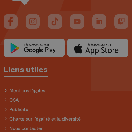
Suivez-nous sur FaceBook
Suivez-nous sur Instagram
Suivez-nous sur TikTok
Suivez-nous sur YouTube
Suivez-nous sur
Suiv
Liens utiles
Mentions légales
CSA
Publicité
Charte sur l'égalité et la diversité
Nous contacter