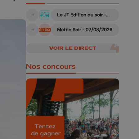
Le JT Edition du soir -
A suivre
07/08/2026
Météo Soir - 07/08/2026
A suivre
VOIR LE DIRECT
Nos concours
🎁 Gagnez 5x2
places pour le
Bucolique Ferrières
Festival 🌿🎶