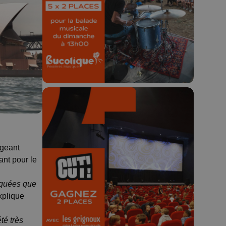
Concours valable jusqu'au 9 août,
23h59.
igeant
🎬 Concours CUT x
ant pour le
Les Grignoux ✨
iquées que
Concours permanent - 2 places à
xplique
gagner chaque semaine !
té très