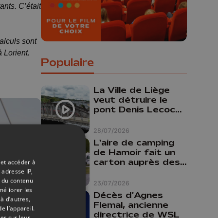
ants. C’était
alculs sont
 Lorient.
Populaire
La Ville de Liège
veut détruire le
pont Denis Lecocq
mais manque de
budget pour le
28/07/2026
faire
L'aire de camping
de Hamoir fait un
carton auprès des
 et accéder à
touristes
 adresse IP,
t du contenu
23/07/2026
méliorer les
Décès d'Agnes
à d’autres,
Flemal, ancienne
e l’appareil.
directrice de WSL
er sur leur