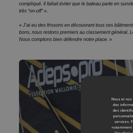
compliqué. Il fallait éviter que le bateau parte en su
très “on-off”
».
«
J’ai eu des frissons en découvrant tous ces bâtiments
bons, nous restons premiers au classement général. Le 
Nous comptons bien défendre notre place.
»
Nous et nos 
des informa
des identif
personnalis
services.
F
notamment en
Vos choix 