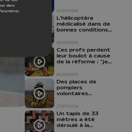
oser dans
24/07/2026
Paramètres
L'hélicoptère
médicalisé dans de
bonnes conditions à
Oupeye
05/08/2026
Ces profs perdent
leur boulot à cause
de la réforme : "je
travaillais bien plus
comme prof que
04/08/2026
comme
Des places de
pharmacienne"
pompiers
volontaires
disponibles en
province de Liège :
27/07/2026
"Un citoyen qui
Un tapis de 33
n'est formé ne
mètres a été
peut pas nous
déroulé à la
aider"
Cathédrale de