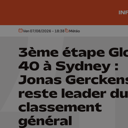
Aller au contenu principal
IN
Ven 07/08/2026 - 18:38
Météo
Aujourd'hui
Météo
3ème étape Gl
40 à Sydney :
Jonas Gercken
reste leader d
classement
général