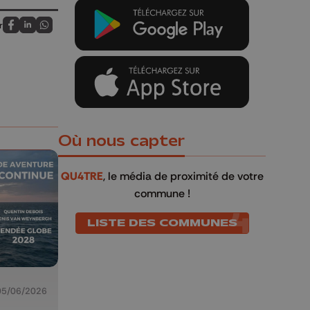
r
Partagez sur FaceBook
Partagez sur LinkedIn
Partagez sur Whatsapp
Où nous capter
QU4TRE
, le média de proximité de votre
commune !
LISTE DES COMMUNES
05/06/2026