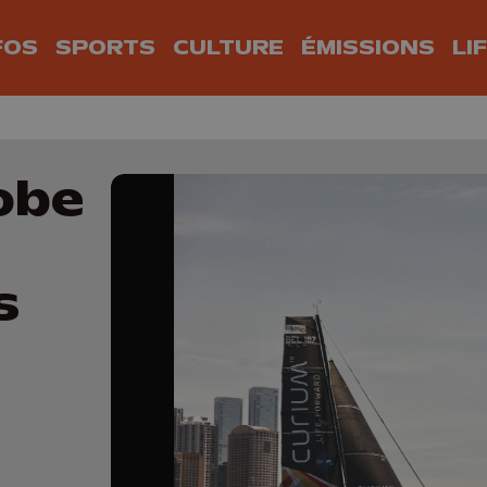
FOS
SPORTS
CULTURE
ÉMISSIONS
LI
obe
s
u