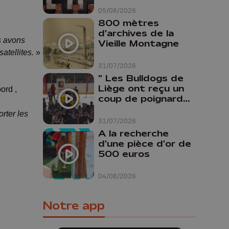
Liège
05/08/2026
800 mètres
d'archives de la
s avons
Vieille Montagne
atellites.
»
31/07/2026
" Les Bulldogs de
Liège ont reçu un
ord ,
coup de poignard
dans le dos "
rter les
31/07/2026
A la recherche
d'une pièce d'or de
500 euros
04/08/2026
Notre app