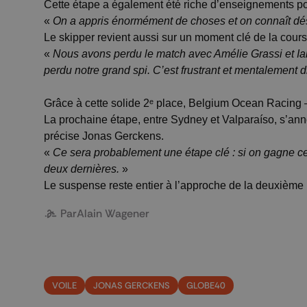
Cette étape a également été riche d’enseignements po
«
On a appris énormément de choses et on connaît d
Le skipper revient aussi sur un moment clé de la cours
«
Nous avons perdu le match avec Amélie Grassi et Ian
perdu notre grand spi. C’est frustrant et mentalement d
Grâce à cette solide 2ᵉ place, Belgium Ocean Racing 
La prochaine étape, entre Sydney et Valparaíso, s’ann
précise Jonas Gerckens.
«
Ce sera probablement une étape clé : si on gagne cell
deux dernières.
»
Le suspense reste entier à l’approche de la deuxième
Par
Alain Wagener
VOILE
JONAS GERCKENS
GLOBE40