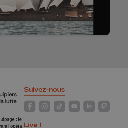
Suivez-nous
uipiers
a lutte
Suivez-nous sur FaceBook
Suivez-nous sur Instagram
Suivez-nous sur TikTok
Suivez-nous sur YouTube
Suivez-nous sur Li
Suivez-nous
uipage : le
Live !
ant l'opéra