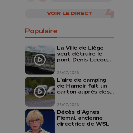
VOIR LE DIRECT
Populaire
La Ville de Liège
veut détruire le
pont Denis Lecocq
mais manque de
budget pour le
28/07/2026
faire
L'aire de camping
de Hamoir fait un
carton auprès des
touristes
23/07/2026
Décès d'Agnes
Flemal, ancienne
directrice de WSL