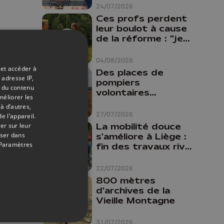
24/07/2026
Ces profs perdent
leur boulot à cause
de la réforme : "je
travaillais bien plus
comme prof que
04/08/2026
comme
 et accéder à
Des places de
pharmacienne"
 adresse IP,
pompiers
t du contenu
volontaires
méliorer les
disponibles en
à d’autres,
province de Liège :
27/07/2026
e l’appareil.
"Un citoyen qui
La mobilité douce
er sur leur
n'est formé ne
oser dans
s'améliore à Liège :
peut pas nous
Paramètres
fin des travaux rive
aider"
gauche, pistes
cyclo-piétonnes
22/07/2026
Avroy et
800 mètres
Guillemins...
d'archives de la
Vieille Montagne
31/07/2026