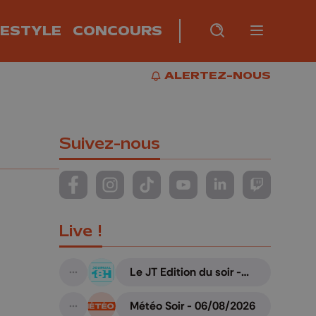
FESTYLE
CONCOURS
Burger m
RECHERCHE
PLUS
BUR
ALERTEZ-NOUS
ALERTEZ-NOUS
Suivez-nous
Suivez-nous sur FaceBook
Suivez-nous sur Instagram
Suivez-nous sur TikTok
Suivez-nous sur YouTube
Suivez-nous sur Li
Suivez-nous
Live !
Le JT Edition du soir -
A suivre
06/08/2026
Météo Soir - 06/08/2026
A suivre