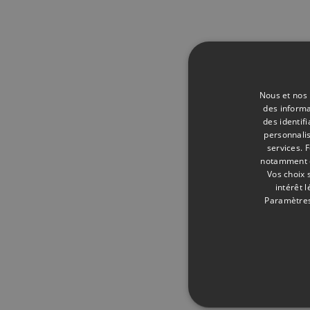
Nous et nos 
des informa
des identif
personnalis
services.
F
notamment en
Vos choix 
intérêt 
Paramètres