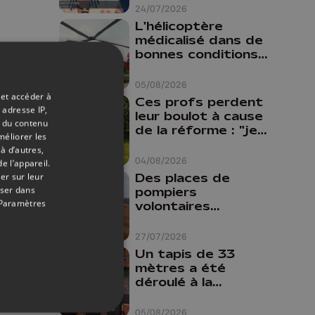
24/07/2026
L'hélicoptère
médicalisé dans de
bonnes conditions à
Oupeye
05/08/2026
 et accéder à
Ces profs perdent
 adresse IP,
leur boulot à cause
t du contenu
de la réforme : "je
méliorer les
travaillais bien plus
à d’autres,
comme prof que
04/08/2026
e l’appareil.
comme
Des places de
er sur leur
pharmacienne"
oser dans
pompiers
Paramètres
volontaires
disponibles en
province de Liège :
27/07/2026
"Un citoyen qui
Un tapis de 33
n'est formé ne
mètres a été
peut pas nous
déroulé à la
aider"
Cathédrale de
Liège
05/08/2026