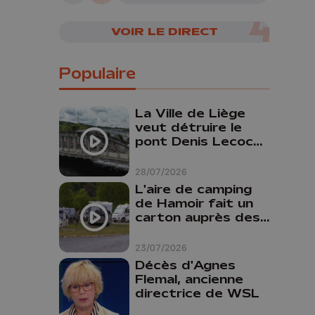
VOIR LE DIRECT
Populaire
La Ville de Liège
veut détruire le
pont Denis Lecocq
mais manque de
budget pour le
28/07/2026
faire
L'aire de camping
de Hamoir fait un
carton auprès des
touristes
23/07/2026
Décès d'Agnes
Flemal, ancienne
directrice de WSL