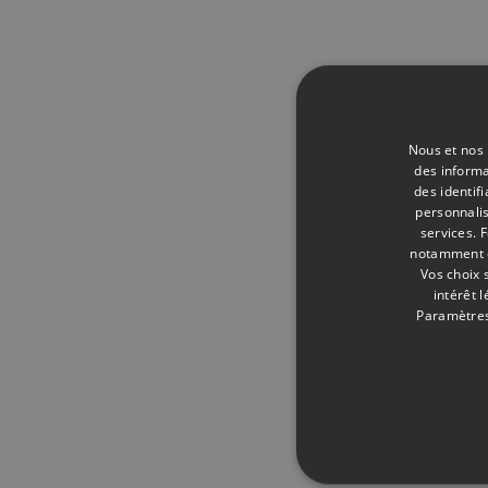
Nous et nos 
des informa
des identif
personnalis
services.
F
notamment en
Vos choix 
intérêt 
Paramètres