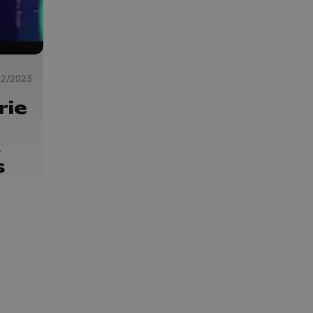
12/2023
rie
t
s