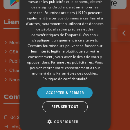
mesurer les publicités et le contenu, obtenir
des insights d’audience et améliorer les
services.
Fournisseurs tiers (1910)
peuvent
également traiter vos données à ces fins et à
Liens utiles
d’autres, notamment en utilisant des données
de géolocalisation précises et des
caractéristiques de l’appareil. Vos choix
Ouv
s’appliquent uniquement à ce site web.
Mentions légales
Certains fournisseurs peuvent se fonder sur
leur intérêt légitime plutôt que sur votre
CSA
consentement ; vous avez le droit de vous y
Publicité
opposer dans
Paramètres publicitaires
. Vous
pouvez retirer votre consentement à tout
Charte sur l'égalité et la diversité
moment dans
Paramètres des cookies
.
Politique de confidentialité
Nous contacter
ACCEPTER & FERMER
Contact
REFUSER TOUT
04 254 99 99
CONFIGURER
info@qu4tre.be