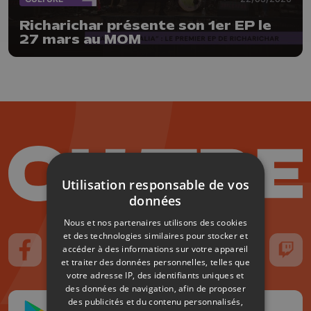
Richarichar présente son 1er EP le
27 mars au MOM
Utilisation responsable de vos
données
Nous et nos partenaires utilisons des cookies
et des technologies similaires pour stocker et
accéder à des informations sur votre appareil
Suivez-nous sur FaceBook
Suivez-nous sur Instagram
Suivez-nous sur TikTok
Suivez-nous sur YouTube
Suivez-nous sur
Suiv
et traiter des données personnelles, telles que
votre adresse IP, des identifiants uniques et
des données de navigation, afin de proposer
des publicités et du contenu personnalisés,