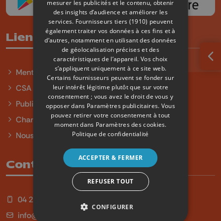
mesurer les publicités et le contenu, obtenir
des insights d’audience et améliorer les
services.
Fournisseurs tiers (1910)
peuvent
également traiter vos données à ces fins et à
Liens utiles
d’autres, notamment en utilisant des données
de géolocalisation précises et des
caractéristiques de l’appareil. Vos choix
Ouv
s’appliquent uniquement à ce site web.
Mentions légales
Certains fournisseurs peuvent se fonder sur
leur intérêt légitime plutôt que sur votre
CSA
consentement ; vous avez le droit de vous y
Publicité
opposer dans
Paramètres publicitaires
. Vous
pouvez retirer votre consentement à tout
Charte sur l'égalité et la diversité
moment dans
Paramètres des cookies
.
Politique de confidentialité
Nous contacter
ACCEPTER & FERMER
Contact
REFUSER TOUT
04 254 99 99
CONFIGURER
info@qu4tre.be