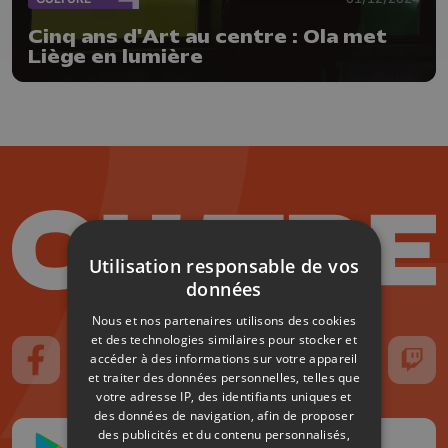
Cinq ans d'Art au centre : Ola met
Liège en lumière
Utilisation responsable de vos
données
Nous et nos partenaires utilisons des cookies
et des technologies similaires pour stocker et
accéder à des informations sur votre appareil
Suivez-nous sur FaceBook
Suivez-nous sur Instagram
Suivez-nous sur TikTok
Suivez-nous sur YouTube
Suivez-nous sur
Suiv
et traiter des données personnelles, telles que
votre adresse IP, des identifiants uniques et
des données de navigation, afin de proposer
des publicités et du contenu personnalisés,