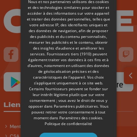
Nous et nos partenaires utilisons des cookies
et des technologies similaires pour stocker et
accéder à des informations sur votre appareil
et traiter des données personnelles, telles que
votre adresse IP, des identifiants uniques et
des données de navigation, afin de proposer
des publicités et du contenu personnalisés,
mesurer les publicités et le contenu, obtenir
des insights d’audience et améliorer les
services.
Fournisseurs tiers (1910)
peuvent
Suivez-nous sur FaceBook
Suivez-nous sur Instagram
Suivez-nous sur TikTok
Suivez-nous sur YouTube
Suivez-nous sur
Suiv
également traiter vos données à ces fins et à
d’autres, notamment en utilisant des données
de géolocalisation précises et des
caractéristiques de l’appareil. Vos choix
Ouv
s’appliquent uniquement à ce site web.
Certains fournisseurs peuvent se fonder sur
leur intérêt légitime plutôt que sur votre
consentement ; vous avez le droit de vous y
Liens utiles
opposer dans
Paramètres publicitaires
. Vous
pouvez retirer votre consentement à tout
moment dans
Paramètres des cookies
.
Politique de confidentialité
Mentions légales
CSA