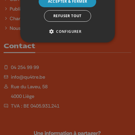
ACCEPTER & FERMER
Publicité
REFUSER TOUT
Charte sur l'égalité et la diversité
Nous contacter
CONFIGURER
Contact
04 254 99 99
info@qu4tre.be
Rue du Laveu, 58
4000 Liège
TVA : BE 0405.931.241
Une information à partager?