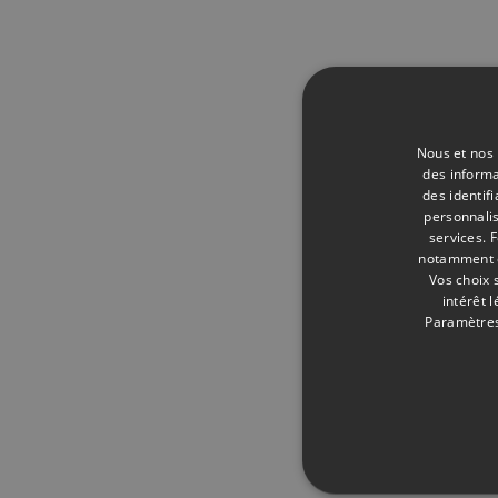
Nous et nos 
des informa
des identif
personnalis
services.
F
notamment en
Vos choix 
intérêt 
Paramètres