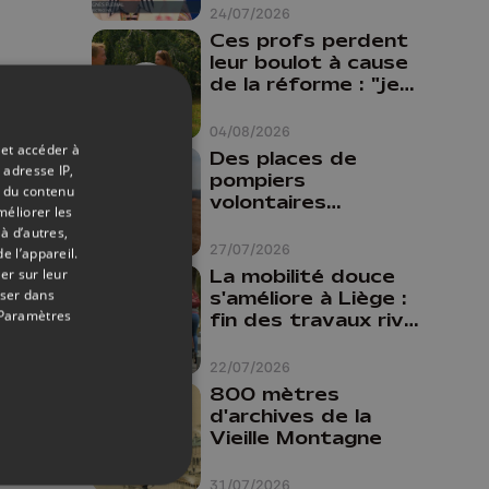
24/07/2026
Ces profs perdent
leur boulot à cause
de la réforme : "je
travaillais bien plus
comme prof que
04/08/2026
comme
 et accéder à
Des places de
pharmacienne"
 adresse IP,
pompiers
t du contenu
volontaires
méliorer les
disponibles en
à d’autres,
province de Liège :
27/07/2026
e l’appareil.
"Un citoyen qui
La mobilité douce
er sur leur
n'est formé ne
oser dans
s'améliore à Liège :
peut pas nous
Paramètres
fin des travaux rive
aider"
gauche, pistes
cyclo-piétonnes
22/07/2026
Avroy et
800 mètres
Guillemins...
d'archives de la
Vieille Montagne
31/07/2026