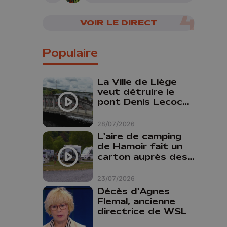
senteur
VOIR LE DIRECT
Populaire
La Ville de Liège
veut détruire le
pont Denis Lecocq
mais manque de
budget pour le
28/07/2026
faire
L'aire de camping
de Hamoir fait un
carton auprès des
touristes
23/07/2026
Décès d'Agnes
Flemal, ancienne
directrice de WSL