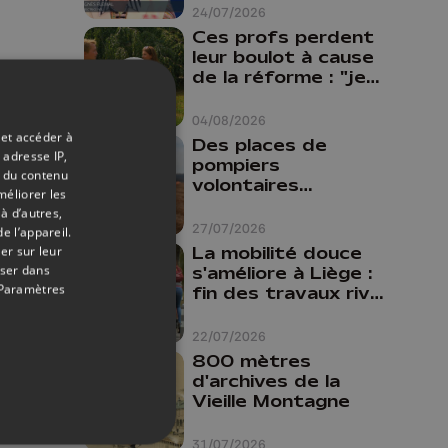
24/07/2026
Ces profs perdent
leur boulot à cause
de la réforme : "je
travaillais bien plus
comme prof que
04/08/2026
comme
 et accéder à
Des places de
pharmacienne"
 adresse IP,
pompiers
t du contenu
volontaires
méliorer les
disponibles en
à d’autres,
province de Liège :
27/07/2026
e l’appareil.
"Un citoyen qui
La mobilité douce
er sur leur
n'est formé ne
oser dans
s'améliore à Liège :
peut pas nous
Paramètres
fin des travaux rive
aider"
gauche, pistes
cyclo-piétonnes
22/07/2026
Avroy et
800 mètres
Guillemins...
d'archives de la
Vieille Montagne
31/07/2026