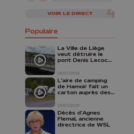
VOIR LE DIRECT
Populaire
La Ville de Liège
veut détruire le
pont Denis Lecocq
mais manque de
budget pour le
28/07/2026
faire
L'aire de camping
de Hamoir fait un
carton auprès des
touristes
23/07/2026
Décès d'Agnes
Flemal, ancienne
directrice de WSL