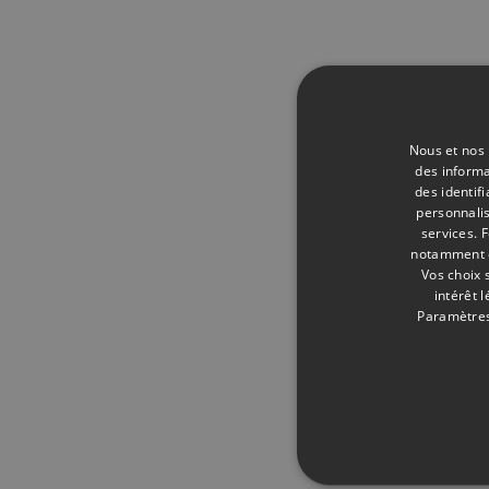
Nous et nos 
des informa
des identif
personnalis
services.
F
notamment en
Vos choix 
intérêt 
Paramètres