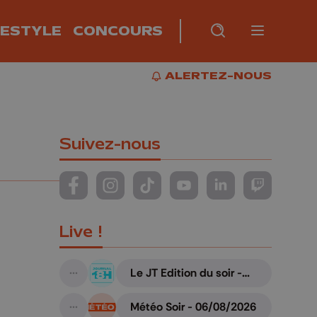
FESTYLE
CONCOURS
Burger m
RECHERCHE
PLUS
BUR
ALERTEZ-NOUS
ALERTEZ-NOUS
Suivez-nous
Suivez-nous sur FaceBook
Suivez-nous sur Instagram
Suivez-nous sur TikTok
Suivez-nous sur YouTube
Suivez-nous sur Li
Suivez-nous
Live !
Le JT Edition du soir -
A suivre
06/08/2026
Météo Soir - 06/08/2026
A suivre