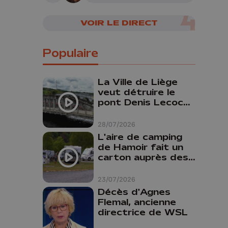
VOIR LE DIRECT
Populaire
La Ville de Liège
veut détruire le
pont Denis Lecocq
mais manque de
budget pour le
28/07/2026
faire
L'aire de camping
de Hamoir fait un
carton auprès des
touristes
23/07/2026
Décès d'Agnes
Flemal, ancienne
directrice de WSL