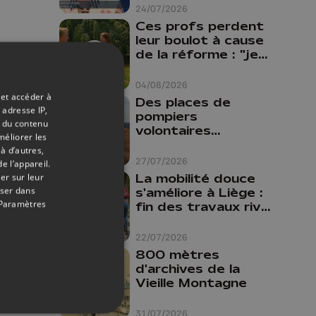
24/07/2026
Ces profs perdent
leur boulot à cause
de la réforme : "je
travaillais bien plus
comme prof que
04/08/2026
comme
 et accéder à
Des places de
pharmacienne"
 adresse IP,
pompiers
t du contenu
volontaires
méliorer les
disponibles en
à d’autres,
province de Liège :
27/07/2026
e l’appareil.
"Un citoyen qui
La mobilité douce
er sur leur
n'est formé ne
oser dans
s'améliore à Liège :
peut pas nous
Paramètres
fin des travaux rive
aider"
gauche, pistes
cyclo-piétonnes
22/07/2026
Avroy et
800 mètres
Guillemins...
d'archives de la
Vieille Montagne
31/07/2026