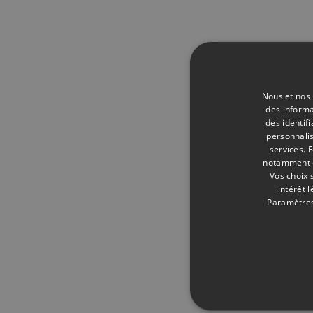
Nous et nos 
des informa
des identif
personnalis
services.
F
notamment en
Vos choix 
intérêt 
Paramètres