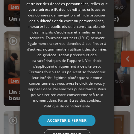
et traiter des données personnelles, telles que
ÉMISSIONS
05/11/2024
votre adresse IP, des identifiants uniques et
des données de navigation, afin de proposer
Un autre regard : Aide-soignant(e)
des publicités et du contenu personnalisés,
mesurer les publicités et le contenu, obtenir
des insights d’audience et améliorer les
services.
Fournisseurs tiers (1910)
peuvent
également traiter vos données à ces fins et à
d’autres, notamment en utilisant des données
de géolocalisation précises et des
caractéristiques de l’appareil. Vos choix
Ouv
s’appliquent uniquement à ce site web.
Certains fournisseurs peuvent se fonder sur
leur intérêt légitime plutôt que sur votre
ÉMISSIONS
01/10/2024
consentement ; vous avez le droit de vous y
opposer dans
Paramètres publicitaires
. Vous
Un autre regard - Formation
pouvez retirer votre consentement à tout
boucher-charcutier
moment dans
Paramètres des cookies
.
Politique de confidentialité
ACCEPTER & FERMER