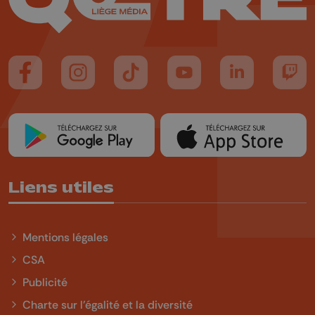
Suivez-nous sur FaceBook
Suivez-nous sur Instagram
Suivez-nous sur TikTok
Suivez-nous sur YouTube
Suivez-nous sur
Suiv
Liens utiles
Mentions légales
CSA
Publicité
Charte sur l'égalité et la diversité