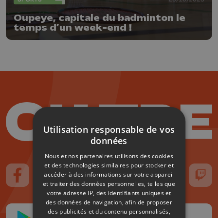
Oupeye, capitale du badminton le
temps d’un week-end !
Utilisation responsable de vos
données
Nous et nos partenaires utilisons des cookies
et des technologies similaires pour stocker et
accéder à des informations sur votre appareil
Suivez-nous sur FaceBook
Suivez-nous sur Instagram
Suivez-nous sur TikTok
Suivez-nous sur YouTube
Suivez-nous sur
Suiv
et traiter des données personnelles, telles que
votre adresse IP, des identifiants uniques et
des données de navigation, afin de proposer
des publicités et du contenu personnalisés,