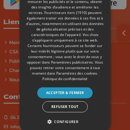
mesurer les publicités et le contenu, obtenir
des insights d’audience et améliorer les
services.
Fournisseurs tiers (1910)
peuvent
également traiter vos données à ces fins et à
Liens utiles
d’autres, notamment en utilisant des données
de géolocalisation précises et des
caractéristiques de l’appareil. Vos choix
Ouv
s’appliquent uniquement à ce site web.
Mentions légales
Certains fournisseurs peuvent se fonder sur
leur intérêt légitime plutôt que sur votre
CSA
consentement ; vous avez le droit de vous y
Publicité
opposer dans
Paramètres publicitaires
. Vous
pouvez retirer votre consentement à tout
Charte sur l'égalité et la diversité
moment dans
Paramètres des cookies
.
Politique de confidentialité
Nous contacter
ACCEPTER & FERMER
Contact
REFUSER TOUT
04 254 99 99
CONFIGURER
info@qu4tre.be