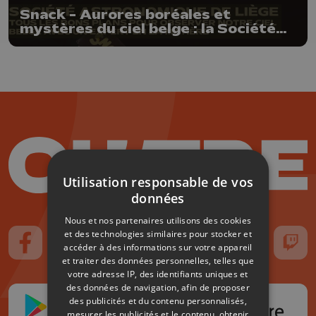
Snack - Aurores boréales et
mystères du ciel belge : la Société
Astronomique de Liège nous livre
ses secrets
Utilisation responsable de vos
données
Nous et nos partenaires utilisons des cookies
et des technologies similaires pour stocker et
accéder à des informations sur votre appareil
Suivez-nous sur FaceBook
Suivez-nous sur Instagram
Suivez-nous sur TikTok
Suivez-nous sur YouTube
Suivez-nous sur
Suiv
et traiter des données personnelles, telles que
votre adresse IP, des identifiants uniques et
des données de navigation, afin de proposer
des publicités et du contenu personnalisés,
mesurer les publicités et le contenu, obtenir