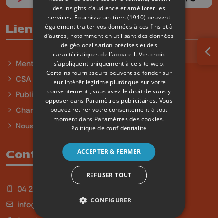
des insights d’audience et améliorer les
services.
Fournisseurs tiers (1910)
peuvent
également traiter vos données à ces fins et à
Liens utiles
d’autres, notamment en utilisant des données
de géolocalisation précises et des
caractéristiques de l’appareil. Vos choix
Ouv
Mentions légales
s’appliquent uniquement à ce site web.
Certains fournisseurs peuvent se fonder sur
CSA
leur intérêt légitime plutôt que sur votre
consentement ; vous avez le droit de vous y
Publicité
opposer dans
Paramètres publicitaires
. Vous
Charte sur l'égalité et la diversité
pouvez retirer votre consentement à tout
moment dans
Paramètres des cookies
.
Nous contacter
Politique de confidentialité
ACCEPTER & FERMER
Contact
REFUSER TOUT
04 254 99 99
CONFIGURER
info@qu4tre.be