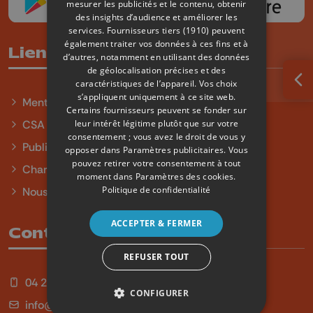
mesurer les publicités et le contenu, obtenir
des insights d’audience et améliorer les
services.
Fournisseurs tiers (1910)
peuvent
également traiter vos données à ces fins et à
Liens utiles
d’autres, notamment en utilisant des données
de géolocalisation précises et des
caractéristiques de l’appareil. Vos choix
Ouv
s’appliquent uniquement à ce site web.
Mentions légales
Certains fournisseurs peuvent se fonder sur
leur intérêt légitime plutôt que sur votre
CSA
consentement ; vous avez le droit de vous y
Publicité
opposer dans
Paramètres publicitaires
. Vous
pouvez retirer votre consentement à tout
Charte sur l'égalité et la diversité
moment dans
Paramètres des cookies
.
Politique de confidentialité
Nous contacter
ACCEPTER & FERMER
Contact
REFUSER TOUT
04 254 99 99
CONFIGURER
info@qu4tre.be