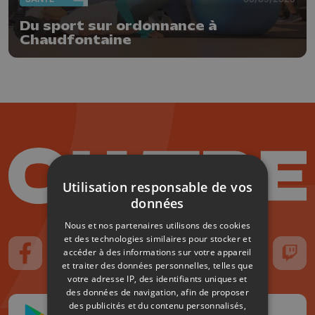
Du sport sur ordonnance à
Chaudfontaine
Utilisation responsable de vos
données
Nous et nos partenaires utilisons des cookies
et des technologies similaires pour stocker et
accéder à des informations sur votre appareil
Suivez-nous sur FaceBook
Suivez-nous sur Instagram
Suivez-nous sur TikTok
Suivez-nous sur YouTube
Suivez-nous sur
Suiv
et traiter des données personnelles, telles que
votre adresse IP, des identifiants uniques et
des données de navigation, afin de proposer
des publicités et du contenu personnalisés,