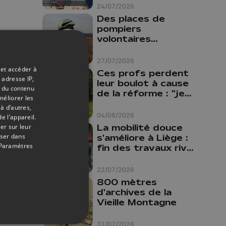
24/07/2026
Des places de
pompiers
volontaires
disponibles en
province de Liège :
27/07/2026
"Un citoyen qui
 et accéder à
Ces profs perdent
n'est formé ne
 adresse IP,
leur boulot à cause
peut pas nous
t du contenu
de la réforme : "je
méliorer les
aider"
travaillais bien plus
à d’autres,
comme prof que
04/08/2026
e l’appareil.
comme
La mobilité douce
er sur leur
pharmacienne"
oser dans
s'améliore à Liège :
Paramètres
fin des travaux rive
gauche, pistes
cyclo-piétonnes
22/07/2026
Avroy et
800 mètres
Guillemins...
d'archives de la
Vieille Montagne
31/07/2026