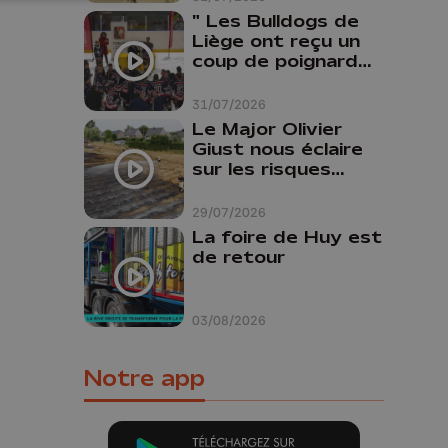
" Les Bulldogs de
Liège ont reçu un
coup de poignard
dans le dos "
31/07/2026
Le Major Olivier
Giust nous éclaire
sur les risques
d'incendie en
Belgique : "Un
29/07/2026
incendie comme en
La foire de Huy est
Gironde ne pourrait
de retour
pas avoir lieu chez
nous"
03/08/2026
Notre app