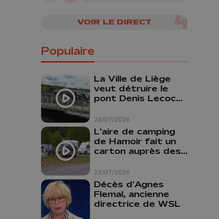
VOIR LE DIRECT
Populaire
La Ville de Liège
veut détruire le
pont Denis Lecocq
mais manque de
budget pour le
28/07/2026
faire
L'aire de camping
de Hamoir fait un
carton auprès des
touristes
23/07/2026
Décès d'Agnes
Flemal, ancienne
directrice de WSL