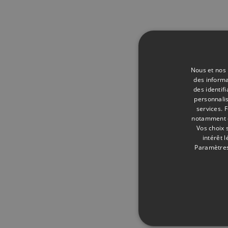
Nous et nos 
des informa
des identif
personnalis
services.
F
notamment en
Vos choix 
intérêt 
Paramètres