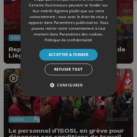
Certains fournisseurs peuvent se fonder sur
leur intérêt légitime plutôt que sur votre
consentement ; vous avez le droit de vous y
opposer dans
Paramètres publicitaires
. Vous
pouvez retirer votre consentement à tout
moment dans
Paramètres des cookies
.
SOCIAL
24/12/2024
Politique de confidentialité
Repas de fête au Resto du Coeur de
ACCEPTER & FERMER
Liège
REFUSER TOUT
CONFIGURER
SOCIAL
17/10/2024
Le personnel d'ISOSL en grève pour