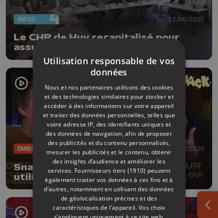
INFOS
12/06/2025
Le CHR de Huy recapitalisé pour
assurer sa modernisation
Utilisation responsable de vos
données
Nous et nos partenaires utilisons des cookies
et des technologies similaires pour stocker et
accéder à des informations sur votre appareil
et traiter des données personnelles, telles que
votre adresse IP, des identifiants uniques et
des données de navigation, afin de proposer
des publicités et du contenu personnalisés,
ÉMISSIONS
02/03/2025
mesurer les publicités et le contenu, obtenir
des insights d’audience et améliorer les
Snack : Les restos du cœur :
services.
Fournisseurs tiers (1910)
peuvent
utilisation des dons, perte de
également traiter vos données à ces fins et à
subsides, augmentation de la
d’autres, notamment en utilisant des données
pauvreté
de géolocalisation précises et des
caractéristiques de l’appareil. Vos choix
Ouv
s’appliquent uniquement à ce site web.