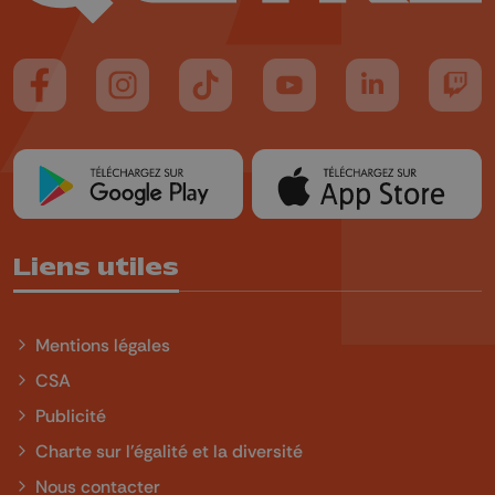
Suivez-nous sur FaceBook
Suivez-nous sur Instagram
Suivez-nous sur TikTok
Suivez-nous sur YouTube
Suivez-nous sur
Suiv
Liens utiles
Mentions légales
CSA
Publicité
Charte sur l'égalité et la diversité
Nous contacter