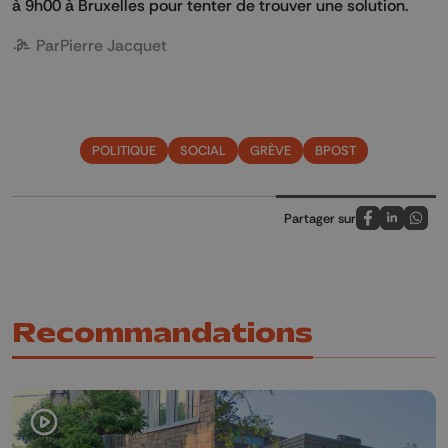
à 9h00 à Bruxelles pour tenter de trouver une solution.
Par
Pierre Jacquet
POLITIQUE
SOCIAL
GRÈVE
BPOST
Partager sur
Partagez sur
Partagez 
Parta
Recommandations