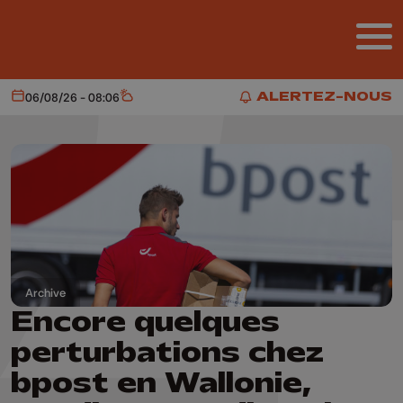
Aller au contenu principal
ALERTEZ-NOUS
06/08/26 - 08:06
Aujourd'hui
Météo
ALERTEZ-NOUS
Archive
Encore quelques
perturbations chez
bpost en Wallonie,