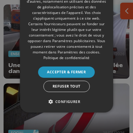
d’autres, notamment en utilisant des données
de géolocalisation précises et des
caractéristiques de l’appareil. Vos choix
Ouv
s’appliquent uniquement à ce site web.
Certains fournisseurs peuvent se fonder sur
leur intérêt légitime plutôt que sur votre
consentement ; vous avez le droit de vous y
opposer dans
Paramètres publicitaires
. Vous
pouvez retirer votre consentement à tout
moment dans
Paramètres des cookies
.
ENSEIGNEMENT
29/05/2026
Politique de confidentialité
Une partie des examens est annulée
dans les écoles de la Ville de Liège
ACCEPTER & FERMER
REFUSER TOUT
CONFIGURER
SOCIAL
29/05/2026