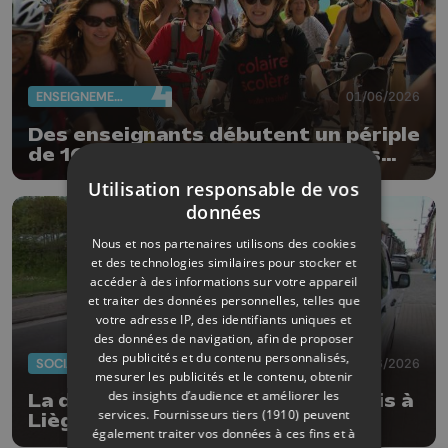
ENSEIGNEMENT
01/06/2026
Des enseignants débutent un périple
de 168 km à vélo pour livrer leurs
revendications
Utilisation responsable de vos
données
Nous et nos partenaires utilisons des cookies
et des technologies similaires pour stocker et
accéder à des informations sur votre appareil
et traiter des données personnelles, telles que
votre adresse IP, des identifiants uniques et
des données de navigation, afin de proposer
des publicités et du contenu personnalisés,
SOCIAL
01/06/2026
mesurer les publicités et le contenu, obtenir
des insights d’audience et améliorer les
La distribution du courrier a repris à
services.
Fournisseurs tiers (1910)
peuvent
Liège et Seraing
également traiter vos données à ces fins et à