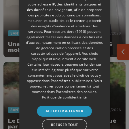
votre adresse IP, des identifiants uniques et
des données de navigation, afin de proposer
des publicités et du contenu personnalisés,
mesurer les publicités et le contenu, obtenir
des insights d’audience et améliorer les
services.
Fournisseurs tiers (1910)
peuvent
SANTÉ
03/06/2026
également traiter vos données à ces fins et à
d’autres, notamment en utilisant des données
Une campagne de dépistage PFAS
de géolocalisation précises et des
mobile à Nandrin
caractéristiques de l’appareil. Vos choix
Ouv
s’appliquent uniquement à ce site web.
Certains fournisseurs peuvent se fonder sur
leur intérêt légitime plutôt que sur votre
consentement ; vous avez le droit de vous y
opposer dans
Paramètres publicitaires
. Vous
pouvez retirer votre consentement à tout
moment dans
Paramètres des cookies
.
Politique de confidentialité
SANTÉ
11/05/2026
ACCEPTER & FERMER
Le Docteur Olivier Raskin distingué
REFUSER TOUT
par la revue Acta Orthopaedica