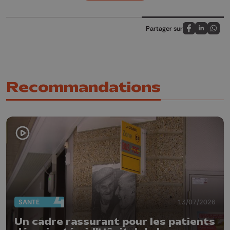
Partager sur
Partagez sur
Partagez 
Parta
Recommandations
SANTÉ
13/07/2026
Un cadre rassurant pour les patients