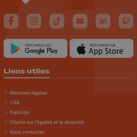
Suivez-nous sur FaceBook
Suivez-nous sur Instagram
Suivez-nous sur TikTok
Suivez-nous sur YouTube
Suivez-nous sur
Suiv
Liens utiles
Mentions légales
CSA
Publicité
Charte sur l'égalité et la diversité
Nous contacter