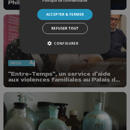
Politique de confidentialité
Philippe Boxho
ACCEPTER & FERMER
REFUSER TOUT
CONFIGURER
INFOS
10/09/2025
"Entre-Temps", un service d'aide
aux violences familiales au Palais de
Justice