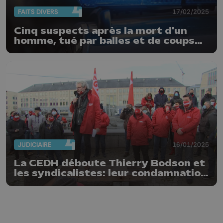
FAITS DIVERS
17/02/2025
Cinq suspects après la mort d'un
homme, tué par balles et de coups
de machette, à Liège
JUDICIAIRE
16/01/2025
La CEDH déboute Thierry Bodson et
les syndicalistes: leur condamnation
au pénal est valable