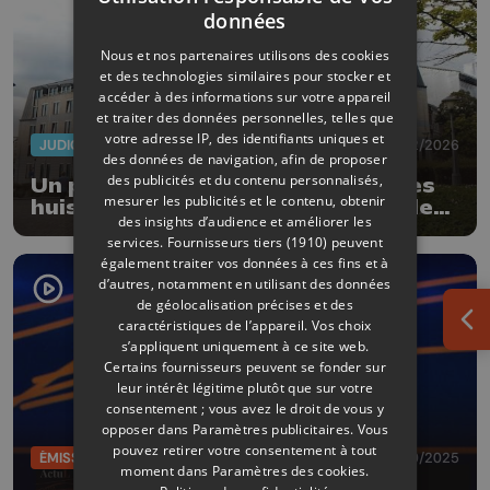
données
Nous et nos partenaires utilisons des cookies
et des technologies similaires pour stocker et
accéder à des informations sur votre appareil
et traiter des données personnelles, telles que
votre adresse IP, des identifiants uniques et
JUDICIAIRE
25/02/2026
des données de navigation, afin de proposer
des publicités et du contenu personnalisés,
Un préavis de grève déposé par les
mesurer les publicités et le contenu, obtenir
huissiers d'audience au tribunal de
des insights d’audience et améliorer les
Liège
services.
Fournisseurs tiers (1910)
peuvent
également traiter vos données à ces fins et à
d’autres, notamment en utilisant des données
de géolocalisation précises et des
caractéristiques de l’appareil. Vos choix
Ouv
s’appliquent uniquement à ce site web.
Certains fournisseurs peuvent se fonder sur
leur intérêt légitime plutôt que sur votre
consentement ; vous avez le droit de vous y
opposer dans
Paramètres publicitaires
. Vous
pouvez retirer votre consentement à tout
ÉMISSIONS
11/10/2025
moment dans
Paramètres des cookies
.