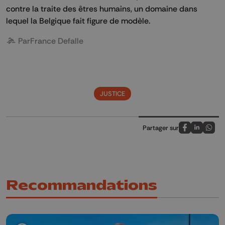
contre la traite des êtres humains, un domaine dans
lequel la Belgique fait figure de modèle.
Par
France Defalle
JUSTICE
Partager sur
Partagez sur
Partagez 
Parta
Recommandations