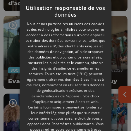
d'activités mais aussi offres
Utilisation responsable de vos
fraîcheur !
données
Nous et nos partenaires utilisons des cookies
et des technologies similaires pour stocker et
accéder à des informations sur votre appareil
et traiter des données personnelles, telles que
votre adresse IP, des identifiants uniques et
des données de navigation, afin de proposer
des publicités et du contenu personnalisés,
mesurer les publicités et le contenu, obtenir
des insights d’audience et améliorer les
SOCIÉTÉ
20/06/2026
services.
Fournisseurs tiers (1910)
peuvent
également traiter vos données à ces fins et à
Evasion musicale à la prison de Huy
d’autres, notamment en utilisant des données
de géolocalisation précises et des
caractéristiques de l’appareil. Vos choix
Ouv
s’appliquent uniquement à ce site web.
Certains fournisseurs peuvent se fonder sur
leur intérêt légitime plutôt que sur votre
consentement ; vous avez le droit de vous y
opposer dans
Paramètres publicitaires
. Vous
pouvez retirer votre consentement à tout