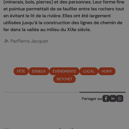
(minerais, bois, pierres) et des personnes. Leur forme fine
et pointue permettait de se faufiler entre les rochers tout
en évitant le lit de la rivière. Elles ont été largement
utilisées jusqu'à la construction des lignes de chemin de
fer dans la vallée au milieu du XIXe siècle.
Par
Pierre Jacquet
FÊTE
ESNEUX
ÉVÉNEMENTS
LOCAL
HONY
BETCHET
Partager sur
Partagez sur
Partagez 
Parta