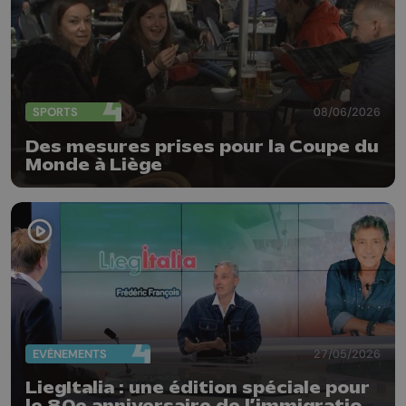
SPORTS
08/06/2026
Des mesures prises pour la Coupe du
Monde à Liège
EVÈNEMENTS
27/05/2026
LiegItalia : une édition spéciale pour