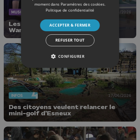
moment dans
Paramètres des cookies
.
Politique de confidentialité
MUSIQUE
19/06/2026
Les fanfares vont faire vibrer
ACCEPTER & FERMER
Waremme ce samedi
REFUSER TOUT
CONFIGURER
INFOS
17/06/2026
Des citoyens veulent relancer le
mini-golf d'Esneux