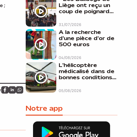
Liège ont reçu un
e ;
coup de poignard
dans le dos "
31/07/2026
A la recherche
d'une pièce d'or de
500 euros
04/08/2026
L'hélicoptère
médicalisé dans de
bonnes conditions à
Oupeye
r
05/08/2026
Partagez sur FaceBook
Partagez sur LinkedIn
Partagez sur Whatsapp
Notre app