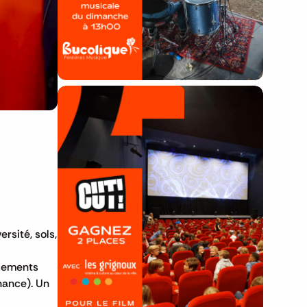
23h59.
🎬 Concours CUT x
Les Grignoux ✨
Concours permanent - 2 places à
sité, sols,
gagner chaque semaine !
rsements
nance). Un