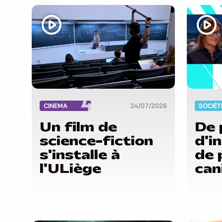
CINEMA
24/07/2026
SOCIÉT
Un film de
De 
science-fiction
d'i
s'installe à
de 
l'ULiège
can