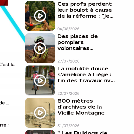
Ces profs perdent
leur boulot à cause
de la réforme : "je
travaillais bien plus
comme prof que
04/08/2026
comme
Des places de
pharmacienne"
pompiers
volontaires
disponibles en
province de Liège :
27/07/2026
'est la
"Un citoyen qui
La mobilité douce
n'est formé ne
s'améliore à Liège :
peut pas nous
fin des travaux rive
aider"
gauche, pistes
cyclo-piétonnes
22/07/2026
Avroy et
800 mètres
 de …
Guillemins...
d'archives de la
Vieille Montagne
re ;
31/07/2026
" Les Bulldogs de