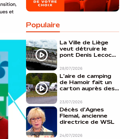
nsition,
ques et
Populaire
La Ville de Liège
veut détruire le
pont Denis Lecocq
mais manque de
budget pour le
28/07/2026
faire
L'aire de camping
de Hamoir fait un
carton auprès des
touristes
23/07/2026
Décès d'Agnes
Flemal, ancienne
directrice de WSL
24/07/2026