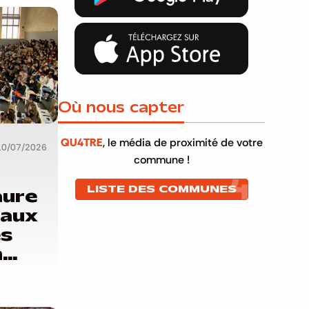
Où nous capter
QU4TRE
, le média de proximité de votre
10/07/2026
commune !
LISTE DES COMMUNES
aure
taux
es
n