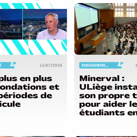
É
14/07/2026
ENSEIGNEMENT
plus en plus
Minerval :
nondations et
ULiège inst
périodes de
son propre 
icule
pour aider l
étudiants e
situation de
précarité