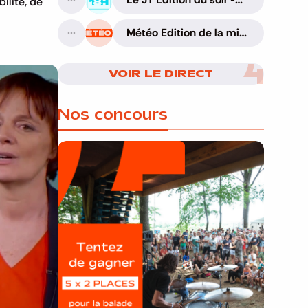
ilité, de
A suivre
05/08/2026
Météo Edition de la mi-
A suivre
journée - 06/08/2026
VOIR LE DIRECT
Nos concours
🎁 Gagnez 5x2
places pour le
Bucolique Ferrières
Festival 🌿🎶
Concours valable jusqu'au 9 août,